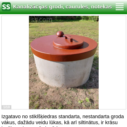
Kanalizācijas grodi, caurules, notekas
1/10
Izgatavo no stiklšķiedras standarta, nestandarta groda
vākus, dažādu veidu lūkas, kā arī siltinātus, ir krāsu