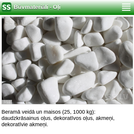
Būvmateriāli - Oļi
1/10
Beramā veidā un maisos (25, 1000 kg):
daudzkrāsainus oļus, dekoratīvos oļus, akmeņi,
dekoratīvie akmeņi.