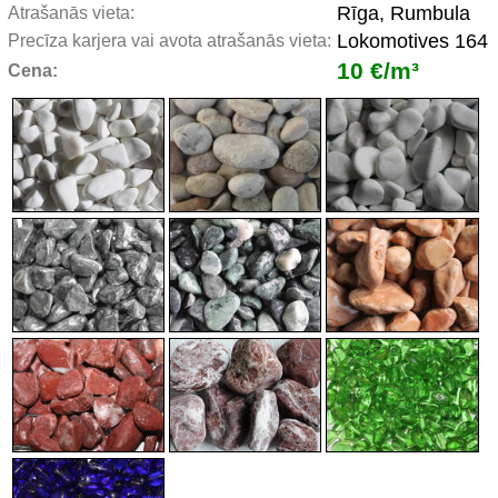
Rīga, Rumbula
Atrašanās vieta:
Lokomotives 164
Precīza karjera vai avota atrašanās vieta:
10 €/m³
Cena: