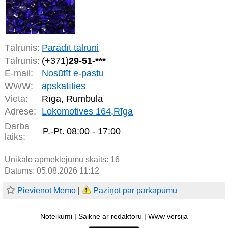
Tālrunis:
Parādīt tālruni
Tālrunis:
(+371)
29-51-***
E-mail:
Nosūtīt e-pastu
WWW:
apskatīties
Vieta:
Rīga, Rumbula
Adrese:
Lokomotives 164,Rīga
Darba
P.-Pt.
08:00 - 17:00
laiks:
Unikālo apmeklējumu skaits:
16
Datums: 05.08.2026 11:12
Pievienot Memo
|
Paziņot par pārkāpumu
Noteikumi
|
Saikne ar redaktoru
|
Www versija