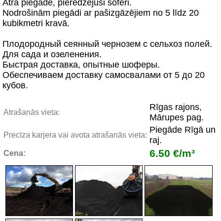
Ātra piegāde, pieredzējuši šoferi.
Nodrošinām piegādi ar pašizgāzējiem no 5 līdz 20
kubikmetri kravā.
Плодородный сеянный чернозем с сельхоз полей.
Для сада и озеленения.
Быстрая доставка, опытные шоферы.
Обеспечиваем доставку cамосвалами от 5 до 20
кубов.
Rīgas rajons,
Atrašanās vieta:
Mārupes pag.
Piegāde Rīgā un
Precīza karjera vai avota atrašanās vieta:
raj.
6.50 €/m³
Cena: