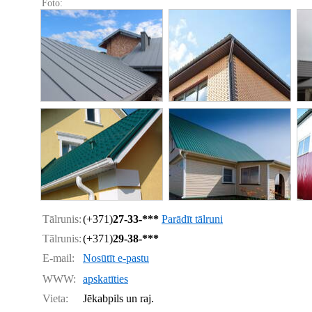
Foto:
Tālrunis:
(+371)
27-33-***
Parādīt tālruni
Tālrunis:
(+371)
29-38-***
E-mail:
Nosūtīt e-pastu
WWW:
apskatīties
Vieta:
Jēkabpils un raj.