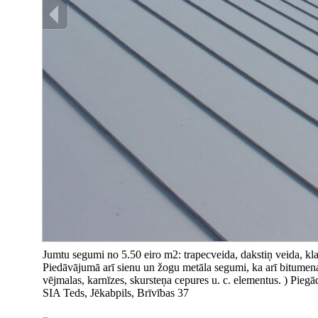
Jumtu segumi no 5.50 eiro m2: trapecveida, dakstiņ veida, kl
Piedāvājumā arī sienu un žogu metāla segumi, ka arī bitumena
vējmalas, karnīzes, skursteņa cepures u. c. elementus. ) Piegā
SIA Teds, Jēkabpils, Brīvības 37