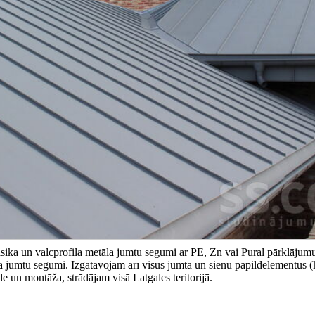
asika un valcprofila metāla jumtu segumi ar PE, Zn vai Pural pārklājum
 jumtu segumi. Izgatavojam arī visus jumta un sienu papildelementus (
de un montāža, strādājam visā Latgales teritorijā.