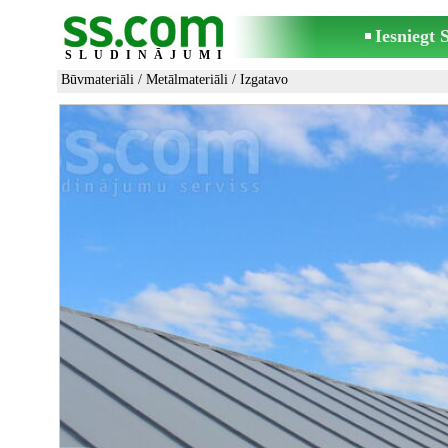
Iesniegt
SLUDINĀJUMI
Būvmateriāli
/
Metālmateriāli
/ Izgatavo