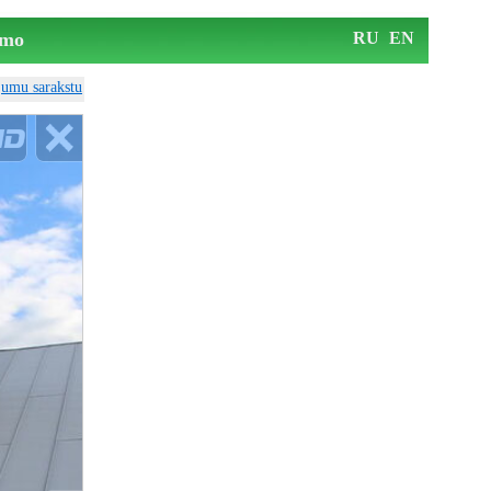
mo
RU
EN
ājumu sarakstu