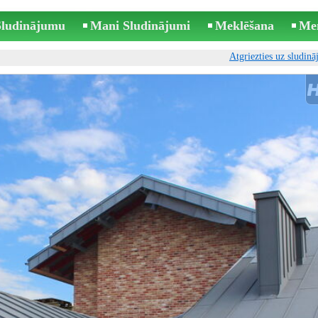
 Sludinājumu
Mani Sludinājumi
Meklēšana
Me
Atgriezties uz sludin