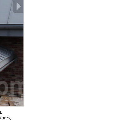
u.
kores,