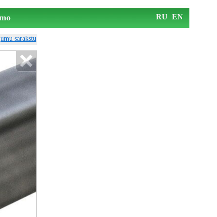
mo
RU
EN
ājumu sarakstu