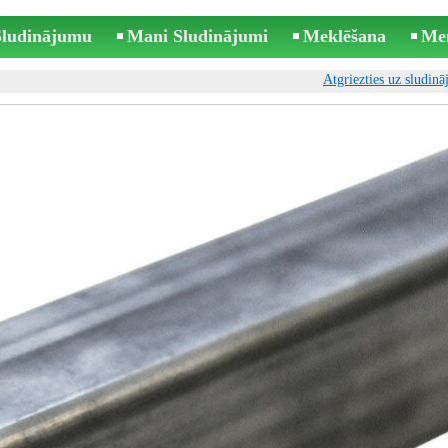
 Sludinājumu
Mani Sludinājumi
Meklēšana
Me
Atgriezties uz sludin