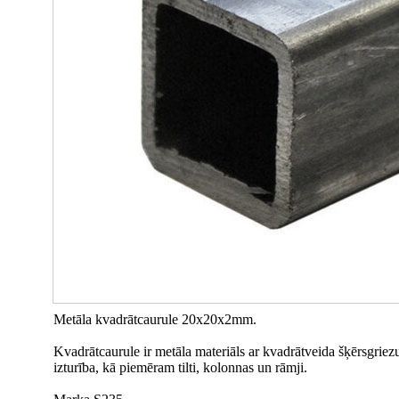
Metāla kvadrātcaurule 20x20x2mm.
Kvadrātcaurule ir metāla materiāls ar kvadrātveida šķērsgrie
izturība, kā piemēram tilti, kolonnas un rāmji.