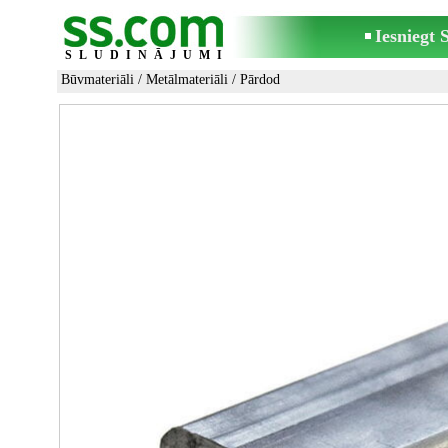
Iesniegt
SLUDINĀJUMI
Būvmateriāli
/
Metālmateriāli
/ Pārdod