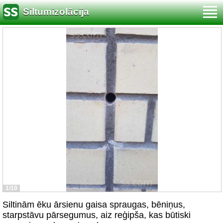
Siltumizolācija
1/10
Siltinām ēku ārsienu gaisa spraugas, bēniņus,
starpstāvu pārsegumus, aiz reģipša, kas būtiski