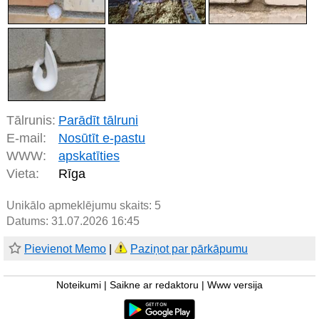
Tālrunis:
Parādīt tālruni
E-mail:
Nosūtīt e-pastu
WWW:
apskatīties
Vieta:
Rīga
Unikālo apmeklējumu skaits:
5
Datums: 31.07.2026 16:45
Pievienot Memo
|
Paziņot par pārkāpumu
Noteikumi
|
Saikne ar redaktoru
|
Www versija