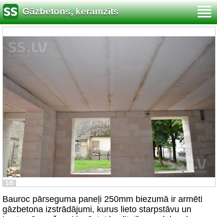
Gāzbetons, keramzīts
1/5
Bauroc pārseguma paneļi 250mm biezumā ir armēti
gāzbetona izstrādājumi, kurus lieto starpstāvu un