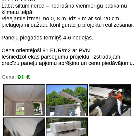
Laba siltuminerce – nodrošina vienmērīgu patīkamu
klimatu telpā;
Pieejamie izmēri no 0, 8 m līdz 6 m ar soli 20 cm –
pielāgojami dažādu konfigurāciju projektu realizēšanai;
Paneļu piegādes termiņš 4-6 nedēļas.
Cena orientējoši 91 EUR/m2 ar PVN.
Iesniedzot ēkās pārsegumu projektu, izstrādājam
precīzu paneļu apjomu aprēķinu un cenu piedāvājumu.
91 €
Cena: