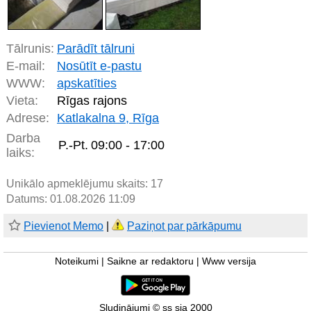
Tālrunis:
Parādīt tālruni
E-mail:
Nosūtīt e-pastu
WWW:
apskatīties
Vieta:
Rīgas rajons
Adrese:
Katlakalna 9, Rīga
Darba
P.-Pt.
09:00 - 17:00
laiks:
Unikālo apmeklējumu skaits:
17
Datums: 01.08.2026 11:09
Pievienot Memo
|
Paziņot par pārkāpumu
Noteikumi
|
Saikne ar redaktoru
|
Www versija
Sludinājumi © ss sia 2000