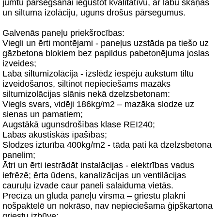
jumtu pārsegšanai iegūstot kvalitatīvu, ar labu skaņas
un siltuma izolāciju, uguns drošus pārsegumus.
Galvenās paneļu priekšrocības:
Viegli un ērti montējami - paneļus uzstāda pa tiešo uz
gāzbetona blokiem bez papildus pabetonējuma joslas
izveides;
Laba siltumizolācija - izslēdz iespēju aukstum tiltu
izveidošanos, siltinot nepieciešams mazāks
siltumizolācijas slānis nekā dzelzsbetonam:
Viegls svars, vidēji 186kg/m2 – mazāka slodze uz
sienas un pamatiem;
Augstākā ugunsdrošības klase REI240;
Labas akustiskās īpašības;
Slodzes izturība 400kg/m2 - tāda pati kā dzelzsbetona
panelim;
Ātri un ērti iestrādāt instalācijas - elektrības vadus
iefrēzē; ērta ūdens, kanalizācijas un ventilācijas
cauruļu izvade caur paneli salaiduma vietās.
Precīza un gluda paneļu virsma – griestu plakni
nošpaktelē un nokrāso, nav nepieciešama ģipškartona
griestu izbūve;