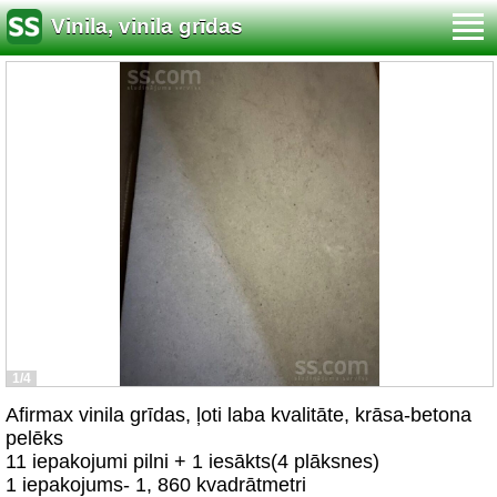
Vinila, vinila grīdas
1/4
Afirmax vinila grīdas, ļoti laba kvalitāte, krāsa-betona
pelēks
11 iepakojumi pilni + 1 iesākts(4 plāksnes)
1 iepakojums- 1, 860 kvadrātmetri