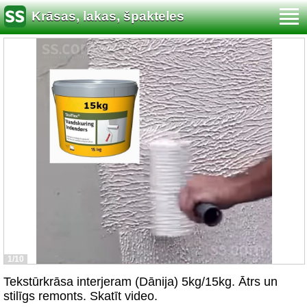
Krāsas, lakas, špakteles
1/10
Tekstūrkrāsa interjeram (Dānija) 5kg/15kg. Ātrs un
stilīgs remonts. Skatīt video.