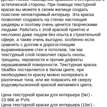
эстетической стороны. При помощи текстурной
краски вы можете в своем жилище создать
поистине неповторимый интерьер. Эта краска
позволяет создавать на стенах настоящие
шедевры и поэтому очень ценится творческими
людьми. Работать с этой краской приятно и
несложно даже людям без опыта в строительной
сфере, а также очень выгодно, особенно если
сравнить с долгим и дорогостоящим
выравниванием стен и потолков, так как
текстурный слой позволяет скрыть сколы,
трещины, неровности и прочие дефекты
окрашиваемой поверхности. Текстурная краска
Skalflex поставляется в белом цвете, при
необходимости краску можно колеровать в
различные тона, или же покрасить её сверху
водоэмульсионной краской желаемого цвета.
Цена текстурной краски для интерьера (5кг) -
23.98€ ar PVN.
Цена текстурной краски для интерьера (15кг) -