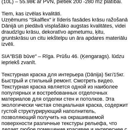
(10L) – 55.98€ ar PVN, pietiek 200 -280 m2 platībai.
Tiem, kas izvēlas kvalitāti.
Uzņēmums "Skalflex" ir līderis fasādes krāsu ražošanā
Dānijā un piedāvā visplašāko augstas kvalitātes, videi
draudzīgu krāsu, dekoratīvo apmetumu, ķitu,
gruntskrāsu un citu iekštelpu un āra apdares materiālu
izvēli.
SIA"BSB būve" – Rīga. Prūšu 46. (Ķengarags). lūdzu
iepriekš zvanīt.
Текстурная краска для интерьера (Dānija) 5кг/15кг.
Быстрый и стильный ремонт. Смотреть видео.
Текстурная краска является одной из наиболее
популярных и востребованных отделочных
материалов для отделки стен и потолков. Эта
экологически чистая специальная краска, содержит
густой структурирующий наполнитель,
позволяющий получить на окрашиваемой
поверхности различные текстуры рельефа, что
делает любое помещение красивее и интереснее с