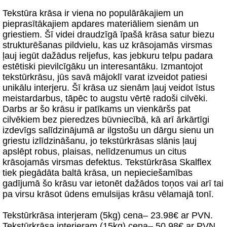
Tekstūra krāsa ir viena no populārākajiem un
pieprasītākajiem apdares materiāliem sienām un
griestiem. Šī videi draudzīgā īpašā krāsa satur biezu
strukturēšanas pildvielu, kas uz krāsojamās virsmas
ļauj iegūt dažādus reljefus, kas jebkuru telpu padara
estētiski pievilcīgāku un interesantāku. Izmantojot
tekstūrkrāsu, jūs savā mājoklī varat izveidot patiesi
unikālu interjeru. Šī krāsa uz sienām ļauj veidot īstus
meistardarbus, tāpēc to augstu vērtē radoši cilvēki.
Darbs ar šo krāsu ir patīkams un vienkāršs pat
cilvēkiem bez pieredzes būvniecībā, kā arī ārkārtīgi
izdevīgs salīdzinājumā ar ilgstošu un dārgu sienu un
griestu izlīdzināšanu, jo tekstūrkrāsas slānis ļauj
apslēpt robus, plaisas, nelīdzenumus un citus
krāsojamās virsmas defektus. Tekstūrkrāsa Skalflex
tiek piegādāta baltā krāsa, un nepieciešamības
gadījumā šo krāsu var ietonēt dažādos toņos vai arī tai
pa virsu krāsot ūdens emulsijas krāsu vēlamajā tonī.
Tekstūrkrāsa interjeram (5kg) cena– 23.98€ ar PVN.
Tekstūrkrāsa interjeram (15kg) cena– 50.98€ ar PVN.