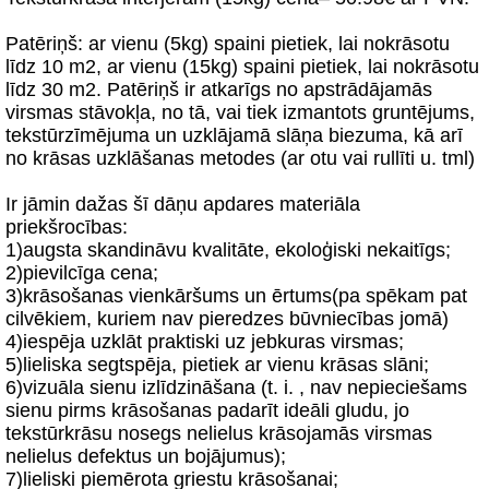
Patēriņš: ar vienu (5kg) spaini pietiek, lai nokrāsotu
līdz 10 m2, ar vienu (15kg) spaini pietiek, lai nokrāsotu
līdz 30 m2. Patēriņš ir atkarīgs no apstrādājamās
virsmas stāvokļa, no tā, vai tiek izmantots gruntējums,
tekstūrzīmējuma un uzklājamā slāņa biezuma, kā arī
no krāsas uzklāšanas metodes (ar otu vai rullīti u. tml)
Ir jāmin dažas šī dāņu apdares materiāla
priekšrocības:
1)augsta skandināvu kvalitāte, ekoloģiski nekaitīgs;
2)pievilcīga cena;
3)krāsošanas vienkāršums un ērtums(pa spēkam pat
cilvēkiem, kuriem nav pieredzes būvniecības jomā)
4)iespēja uzklāt praktiski uz jebkuras virsmas;
5)lieliska segtspēja, pietiek ar vienu krāsas slāni;
6)vizuāla sienu izlīdzināšana (t. i. , nav nepieciešams
sienu pirms krāsošanas padarīt ideāli gludu, jo
tekstūrkrāsu nosegs nelielus krāsojamās virsmas
nelielus defektus un bojājumus);
7)lieliski piemērota griestu krāsošanai;