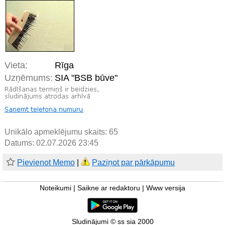
Vieta:
Rīga
Uzņēmums:
SIA "BSB būve"
Unikālo apmeklējumu skaits:
65
Datums: 02.07.2026 23:45
Pievienot Memo
|
Paziņot par pārkāpumu
Noteikumi
|
Saikne ar redaktoru
|
Www versija
Sludinājumi © ss sia 2000