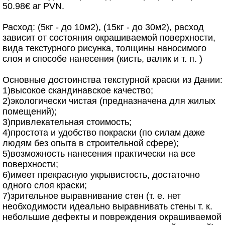
50.98€ ar PVN.
Расход: (5кг - до 10м2), (15кг - до 30м2), расход
зависит от состояния окрашиваемой поверхности,
вида текстурного рисунка, толщины наносимого
слоя и способе нанесения (кисть, валик и т. п. )
Основные достоинства текстурной краски из Дании:
1)высокое скандинавское качество;
2)экологически чистая (предназначена для жилых
помещений);
3)привлекательная стоимость;
4)простота и удобство покраски (по силам даже
людям без опыта в строительной сфере);
5)возможность нанесения практически на все
поверхности;
6)имеет прекрасную укрывистость, достаточно
одного слоя краски;
7)зрительное выравнивание стен (т. е. нет
необходимости идеально выравнивать стены т. к.
небольшие дефекты и повреждения окрашиваемой