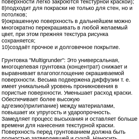
поверхности легко закроются текстурной краской);
8)подходит для покраски не только для стен, но и
потолков;
9)окрашенную поверхность в дальнейшем можно
многократно перекрашивать в любой желаемый
цвет, при этом прежняя текстура рисунка
сохраняется;
10)создаёт прочное и долговечное покрытие.
Грунтовка "Multigrunder": Это универсальная,
многоцелевая грунтовка (концентрат) снижает и
выравнивает влагопоглощение окрашиваемой
поверхности. Весьма подвержена диффузии т. е.
имеет уникальный уровень проникновения в
пористые поверхности. Уменьшает расход краски.
Обеспечивает более высокую
адгезию(прилипание) между материалами,
повышает их упругость и ударопрочность.
Замедляет процесс высыхания и оставляет больше
времени для нанесения текстурной краски.
Поверхность перед грунтованием должна быть
полностью затвердевшей и сухой. Наносить