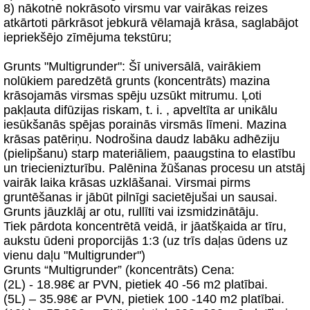
8) nākotnē nokrāsoto virsmu var vairākas reizes
atkārtoti pārkrāsot jebkurā vēlamajā krāsa, saglabājot
iepriekšējo zīmējuma tekstūru;
Grunts "Multigrunder": Šī universālā, vairākiem
nolūkiem paredzētā grunts (koncentrāts) mazina
krāsojamās virsmas spēju uzsūkt mitrumu. Ļoti
pakļauta difūzijas riskam, t. i. , apveltīta ar unikālu
iesūkšanās spējas porainās virsmās līmeni. Mazina
krāsas patēriņu. Nodrošina daudz labāku adhēziju
(pielipšanu) starp materiāliem, paaugstina to elastību
un triecienizturību. Palēnina žūšanas procesu un atstāj
vairāk laika krāsas uzklāšanai. Virsmai pirms
gruntēšanas ir jābūt pilnīgi sacietējušai un sausai.
Grunts jāuzklāj ar otu, rullīti vai izsmidzinātāju.
Tiek pārdota koncentrētā veidā, ir jāatšķaida ar tīru,
aukstu ūdeni proporcijās 1:3 (uz trīs daļas ūdens uz
vienu daļu "Multigrunder")
Grunts “Multigrunder” (koncentrāts) Cena:
(2L) - 18.98€ ar PVN, pietiek 40 -56 m2 platībai.
(5L) – 35.98€ ar PVN, pietiek 100 -140 m2 platībai.