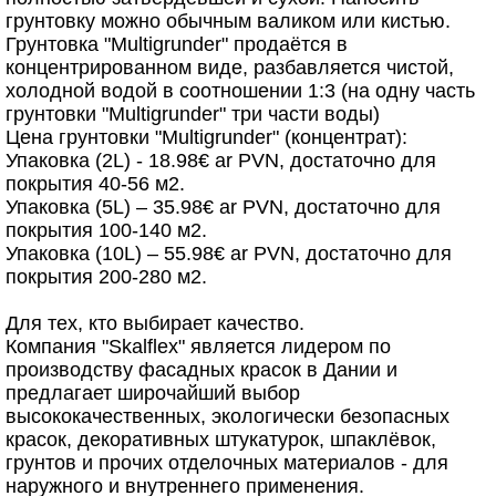
грунтовку можно обычным валиком или кистью.
Грунтовка "Multigrunder" продаётся в
концентрированном виде, разбавляется чистой,
холодной водой в соотношении 1:3 (на одну часть
грунтовки "Multigrunder" три части воды)
Цена грунтовки "Multigrunder" (концентрат):
Упаковка (2L) - 18.98€ ar PVN, достаточно для
покрытия 40-56 м2.
Упаковка (5L) – 35.98€ ar PVN, достаточно для
покрытия 100-140 м2.
Упаковка (10L) – 55.98€ ar PVN, достаточно для
покрытия 200-280 м2.
Для тех, кто выбирает качество.
Компания "Skalflex" является лидером по
производству фасадных красок в Дании и
предлагает широчайший выбор
высококачественных, экологически безопасных
красок, декоративных штукатурок, шпаклёвок,
грунтов и прочих отделочных материалов - для
наружного и внутреннего применения.