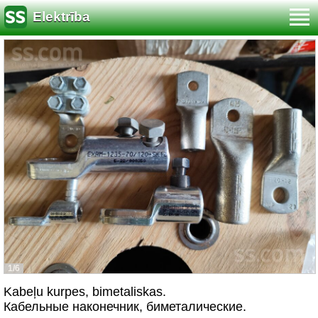
Elektrība
1/6
Kabeļu kurpes, bimetaliskas.
Кабельные наконечник, биметалические.