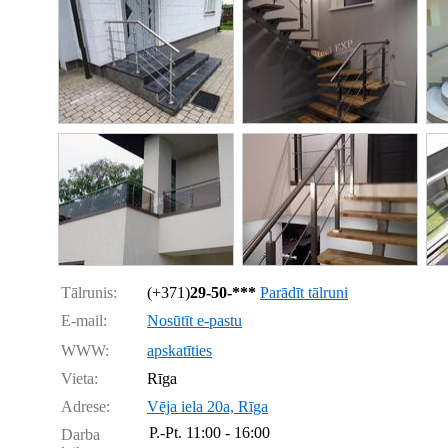
Tālrunis:
(+371)
29-50-***
Parādīt tālruni
E-mail:
Nosūtīt e-pastu
WWW:
apskatīties
Vieta:
Rīga
Adrese:
Vēja iela 20a, Rīga
P.-Pt.
11:00 - 16:00
Darba