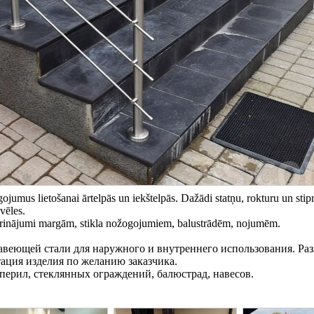
umus lietošanai ārtelpās un iekštelpās. Dažādi statņu, rokturu un sti
vēles.
stiprinājumi margām, stikla nožogojumiem, balustrādēm, nojumēm.
авеющей стали для наружного и внутреннего использования. Ра
ация изделия по желанию заказчика.
перил, стеклянных ограждений, балюстрад, навесов.