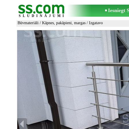
Iesniegt
SLUDINĀJUMI
Būvmateriāli
/
Kāpnes, pakāpieni, margas
/ Izgatavo