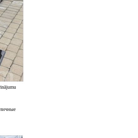
prinājumu
зличные