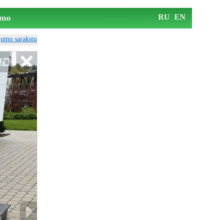
mo
RU
EN
ājumu sarakstu