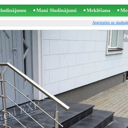
 Sludinājumu
Mani Sludinājumi
Meklēšana
Me
Atgriezties uz sludin