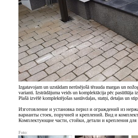
Izgatavojam un uzstādam nerūsējošā tērauda margas un nožogoj
varianti. Izstrādājuma veids un komplektācija pēc pasūtītāja iz
Plašā izvēlē komplektējošas sastāvdaļas, statņi, detaļas un 
Изготовление и установка перил и ограждений из нерж
варианты стоек, поручней и креплений. Вид и комплект
Комплектующие части, стойки, детали и крепления для 
Foto: