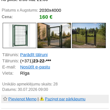
2030x4000
Platums x Augstums:
160 €
Cena:
Tālrunis:
Parādīt tālruni
Tālrunis:
(+371)
23-22-***
E-mail:
Nosūtīt e-pastu
Vieta:
Rīga
Unikālo apmeklējumu skaits:
28
Datums: 30.07.2026 09:00
Pievienot Memo
|
Paziņot par pārkāpumu