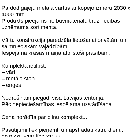
Pārdod gājēju metāla vārtus ar kopējo izmēru 2030 x
4000 mm.
Produkts pieejams no būvmateriālu tirdzniecības
uzņēmuma sortimenta.
Vārtu konstrukcija paredzēta lietošanai privātām un
saimnieciskām vajadzībām.
Iespējama krāsas maiņa atbilstoši prasībām.
Komplektā ietilpst:
– vārti
– metāla stabi
– enģes
Nodrošinām piegādi visā Latvijas teritorijā.
Pēc nepieciešamības iespējama uzstādīšana.
Cena norādīta par pilnu komplektu.
Pasūtījumi tiek pieņemti un apstrādāti katru dienu:
no plkst. 8:00 līdz 21:00