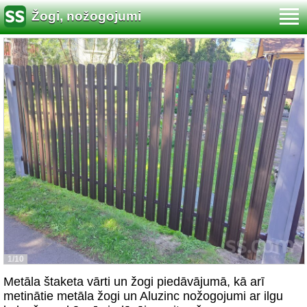
Žogi, nožogojumi
1/10
Metāla štaketa vārti un žogi piedāvājumā, kā arī
metinātie metāla žogi un Aluzinc nožogojumi ar ilgu