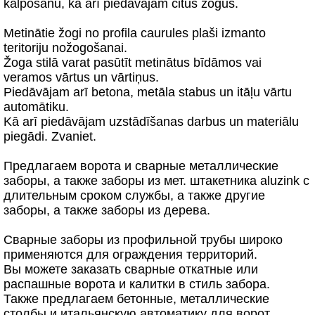
kalpošanu, kā arī piedāvājam citus žogus.
Metinātie žogi no profila caurules plaši izmanto
teritoriju nožogošanai.
Žoga stilā varat pasūtīt metinātus bīdāmos vai
veramos vārtus un vārtiņus.
Piedāvājam arī betona, metāla stabus un itāļu vārtu
automātiku.
Kā arī piedāvājam uzstādīšanas darbus un materiālu
piegādi. Zvaniet.
Предлагаем ворота и сварные металлические
заборы, а также заборы из мет. штакетника aluzink с
длительным сроком службы, а также другие
заборы, а также заборы из дерева.
Сварные заборы из профильной трубы широко
применяются для ограждения территорий.
Вы можете заказать сварные откатные или
распашные ворота и калитки в стиль забора.
Также предлагаем бетонные, металлические
столбы и итальянскую автоматику для ворот.