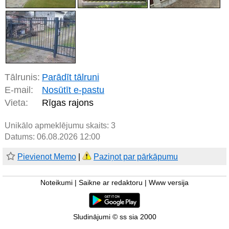
Tālrunis:
Parādīt tālruni
E-mail:
Nosūtīt e-pastu
Vieta:
Rīgas rajons
Unikālo apmeklējumu skaits:
3
Datums: 06.08.2026 12:00
Pievienot Memo
|
Paziņot par pārkāpumu
Noteikumi
|
Saikne ar redaktoru
|
Www versija
Sludinājumi © ss sia 2000