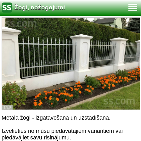
Žogi, nožogojumi
1/10
Metāla žogi - izgatavošana un uzstādīšana.
Izvēlieties no mūsu piedāvātajiem variantiem vai
piedāvājiet savu risinājumu.