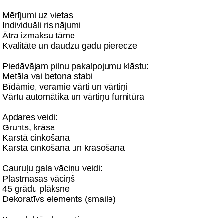
Mērījumi uz vietas
Individuāli risinājumi
Ātra izmaksu tāme
Kvalitāte un daudzu gadu pieredze
Piedāvājam pilnu pakalpojumu klāstu:
Metāla vai betona stabi
Bīdāmie, veramie vārti un vārtiņi
Vārtu automātika un vārtiņu furnitūra
Apdares veidi:
Grunts, krāsa
Karstā cinkošana
Karstā cinkošana un krāsošana
Cauruļu gala vāciņu veidi:
Plastmasas vāciņš
45 grādu plāksne
Dekoratīvs elements (smaile)