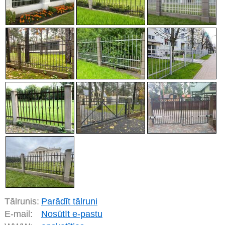
Tālrunis:
Parādīt tālruni
E-mail:
Nosūtīt e-pastu