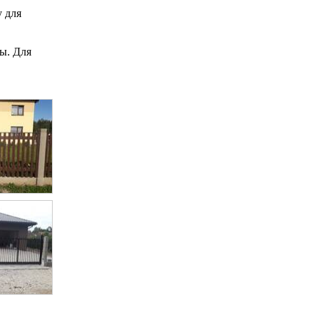
у для
ы. Для