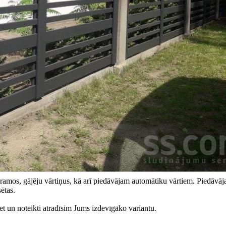
ramos, gājēju vārtiņus, kā arī piedāvājam automātiku vārtiem. Piedāvā
ētas.
et un noteikti atradīsim Jums izdevīgāko variantu.