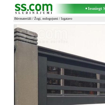
Iesniegt
SLUDINĀJUMI
Būvmateriāli
/
Žogi, nožogojumi
/ Izgatavo