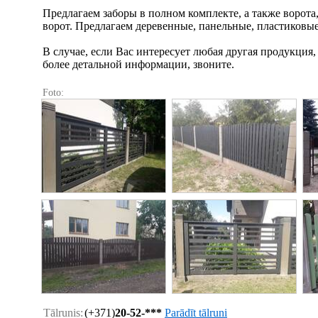
Предлагаем заборы в полном комплекте, а также ворота
ворот. Предлагаем деревенные, панельные, пластиковые
В случае, если Вас интересует любая другая продукци
более детальной информации, звоните.
Foto:
Tālrunis:
(+371)
20-52-***
Parādīt tālruni