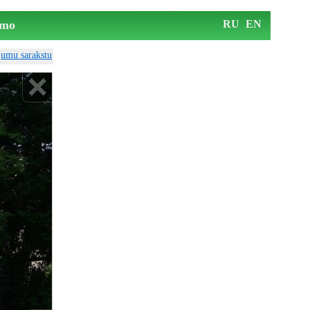
mo
RU
EN
ājumu sarakstu