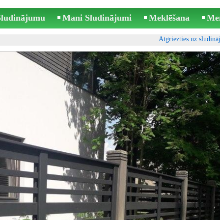
 Sludinājumu
Mani Sludinājumi
Meklēšana
Me
Atgriezties uz sludin