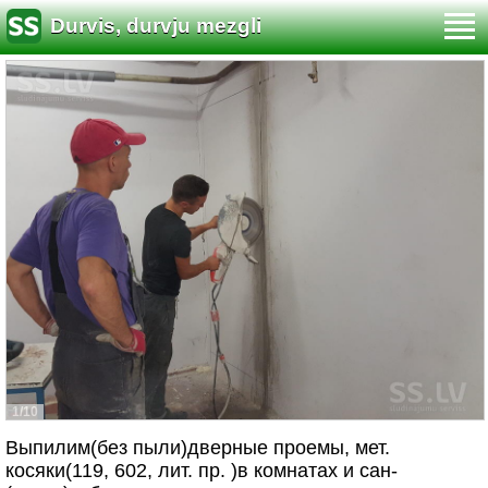
Durvis, durvju mezgli
1/10
Выпилим(без пыли)дверные проемы, мет.
косяки(119, 602, лит. пр. )в комнатах и сан-