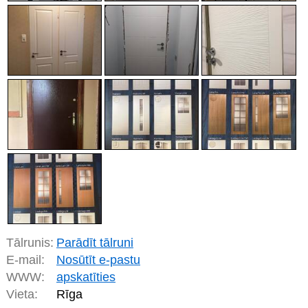
Tālrunis:
Parādīt tālruni
E-mail:
Nosūtīt e-pastu
WWW:
apskatīties
Vieta:
Rīga