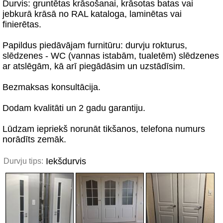
Durvis: gruntētas krāsošanai, krāsotas batas vai
jebkurā krāsā no RAL kataloga, laminētas vai
finierētas.
Papildus piedāvājam furnitūru: durvju rokturus,
slēdzenes - WC (vannas istabām, tualetēm) slēdzenes
ar atslēgām, kā arī piegādāsim un uzstādīsim.
Bezmaksas konsultācija.
Dodam kvalitāti un 2 gadu garantiju.
Lūdzam iepriekš norunāt tikšanos, telefona numurs
norādīts zemāk.
Iekšdurvis
Durvju tips: