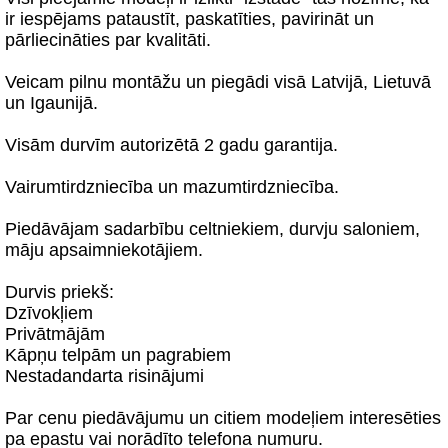
ir iespējams pataustīt, paskatīties, pavirināt un
pārliecināties par kvalitāti.
Veicam pilnu montāžu un piegādi visā Latvijā, Lietuvā
un Igaunijā.
Visām durvīm autorizētā 2 gadu garantija.
Vairumtirdzniecība un mazumtirdzniecība.
Piedāvājam sadarbību celtniekiem, durvju saloniem,
māju apsaimniekotājiem.
Durvis priekš:
Dzīvokļiem
Privātmājām
Kāpņu telpām un pagrabiem
Nestadandarta risinājumi
Par cenu piedāvājumu un citiem modeļiem interesēties
pa epastu vai norādīto telefona numuru.