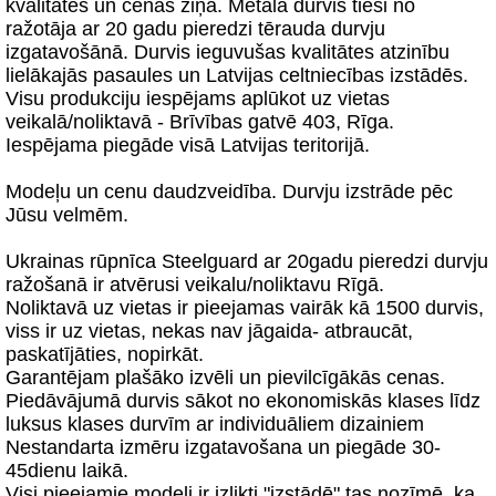
kvalitātes un cenas ziņā. Metāla durvis tieši no
ražotāja ar 20 gadu pieredzi tērauda durvju
izgatavošānā. Durvis ieguvušas kvalitātes atzinību
lielākajās pasaules un Latvijas celtniecības izstādēs.
Visu produkciju iespējams aplūkot uz vietas
veikalā/noliktavā - Brīvības gatvē 403, Rīga.
Iespējama piegāde visā Latvijas teritorijā.
Modeļu un cenu daudzveidība. Durvju izstrāde pēc
Jūsu velmēm.
Ukrainas rūpnīca Steelguard ar 20gadu pieredzi durvju
ražošanā ir atvērusi veikalu/noliktavu Rīgā.
Noliktavā uz vietas ir pieejamas vairāk kā 1500 durvis,
viss ir uz vietas, nekas nav jāgaida- atbraucāt,
paskatījāties, nopirkāt.
Garantējam plašāko izvēli un pievilcīgākās cenas.
Piedāvājumā durvis sākot no ekonomiskās klases līdz
luksus klases durvīm ar individuāliem dizainiem
Nestandarta izmēru izgatavošana un piegāde 30-
45dienu laikā.
Visi pieejamie modeļi ir izlikti "izstādē" tas nozīmē, ka