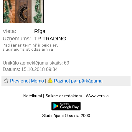
Vieta:
Rīga
Uzņēmums:
TP TRADING
Unikālo apmeklējumu skaits:
69
Datums: 15.10.2018 09:34
Pievienot Memo
|
Paziņot par pārkāpumu
Noteikumi
|
Saikne ar redaktoru
|
Www versija
Sludinājumi © ss sia 2000