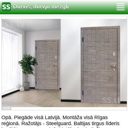
Durvis, durvju mezgli
1/10
Opā. Piegāde visā Latvijā. Montāža visā Rīgas
reģionā. Ražotājs - Steelguard. Baltijas tirgus līderis