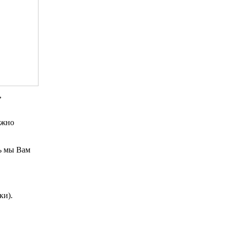
,
ожно
ь мы Вам
ки).