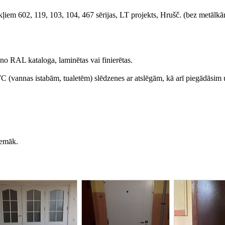
kļiem 602, 119, 103, 104, 467 sērijas, LT projekts, Hrušč. (bez metālkā
 no RAL kataloga, laminētas vai finierētas.
WC (vannas istabām, tualetēm) slēdzenes ar atslēgām, kā arī piegādāsim
zemāk.