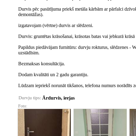
Durvis pēc pasūtījuma priekš metāla kārbām ar pārfalci dzīvo
demontāžas).
izgatavojam (vērtne) durvis ar slēdzeni.
Durvis: gruntētas krāsošanai, krāsotas batas vai jebkurā krāsā
Papildus piedāvājam furnitūru: durvju rokturus, slēdzenes - 
uzstādīsim.
Bezmaksas konsultācija.
Dodam kvalitāti un 2 gadu garantiju.
Lūdzam iepriekš norunāt tikšanos, telefona numurs norādīts 
Durvju tips:
Ārdurvis, ieejas
Foto: