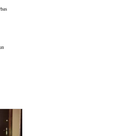
rbas
 un