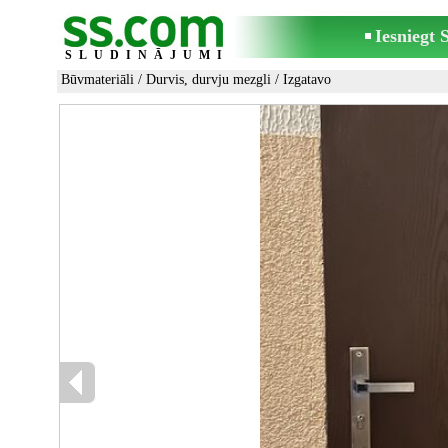
Iesniegt
SLUDINĀJUMI
Būvmateriāli
/
Durvis, durvju mezgli
/ Izgatavo