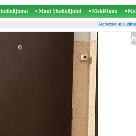
 Sludinājumu
Mani Sludinājumi
Meklēšana
Me
Atgriezties uz sludin