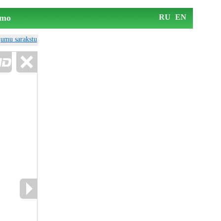
mo
RU
EN
ājumu sarakstu