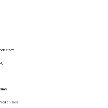
бой цвет
ы,
енам.
ься с нами