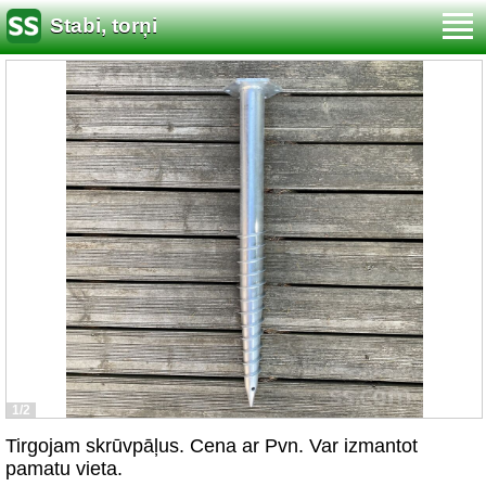
Stabi, torņi
1/2
Tirgojam skrūvpāļus. Cena ar Pvn. Var izmantot
pamatu vieta.