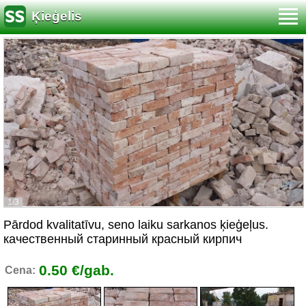
Ķieģelis
1/3
Pārdod kvalitatīvu, seno laiku sarkanos ķieģeļus.
качественный старинный красный кирпич
0.50 €/gab.
Cena: