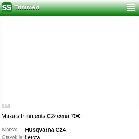
Trimmeri
1/2
Mazais trimmerits C24cena 70€
Husqvarna C24
Marka:
lietota
Stāvoklis: