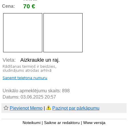
70 €
Cena:
Vieta:
Aizkraukle un raj.
Unikālo apmeklējumu skaits:
898
Datums: 03.06.2025 20:57
Pievienot Memo
|
Paziņot par pārkāpumu
Noteikumi
|
Saikne ar redaktoru
|
Www versija