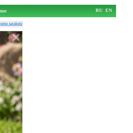
mo
RU
EN
ājumu sarakstu