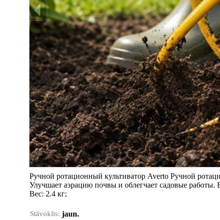
Ручной ротационный культиватор Averto Ручной ротаци
Улучшает аэрацию почвы и облегчает садовые работы. Вы
Вес: 2.4 кг;
Stāvoklis:
jaun.