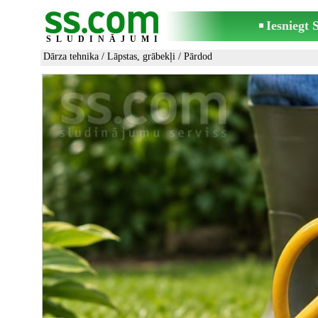
Iesniegt
SLUDINĀJUMI
Dārza tehnika
/
Lāpstas, grābekļi
/ Pārdod