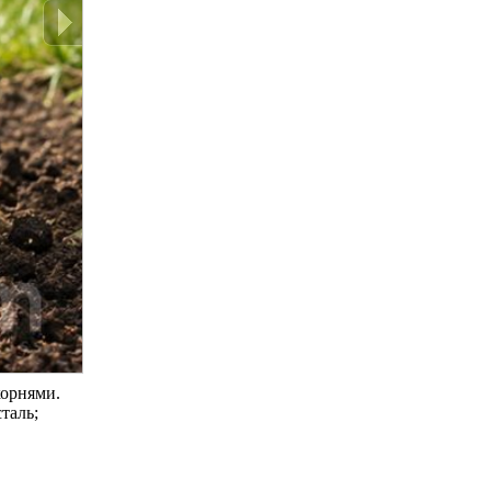
корнями.
таль;