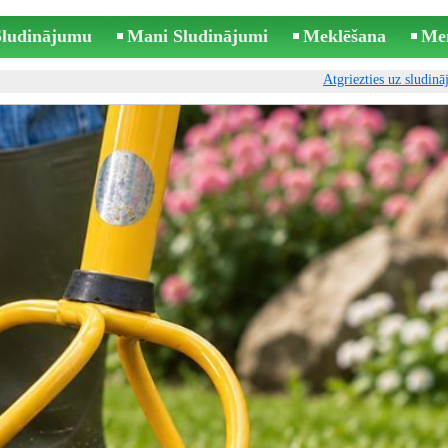
 Sludinājumu
Mani Sludinājumi
Meklēšana
Me
Atgriezties uz sludin