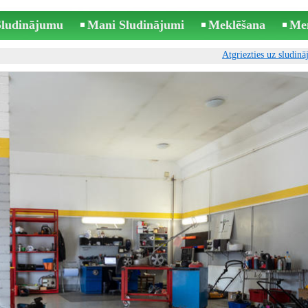
 Sludinājumu
Mani Sludinājumi
Meklēšana
Me
Atgriezties uz sludin