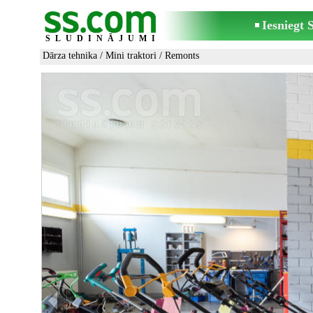
Iesniegt
SLUDINĀJUMI
Dārza tehnika
/
Mini traktori
/ Remonts