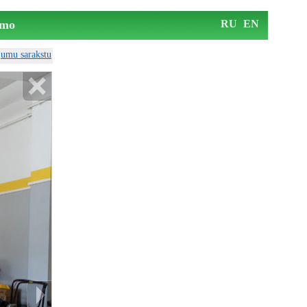
mo
RU
EN
ājumu sarakstu