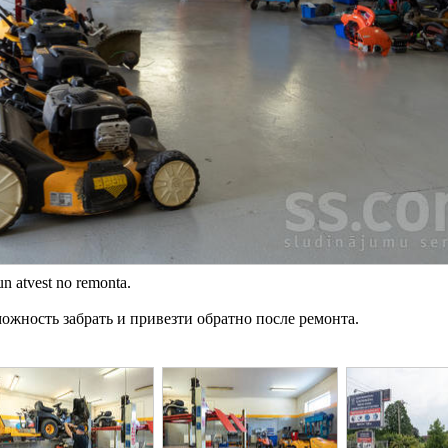
un atvest no remonta.
можность забрать и привезти обратно после ремонта.