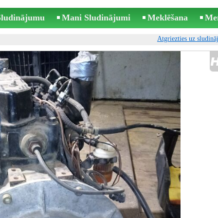
 Sludinājumu
Mani Sludinājumi
Meklēšana
Me
Atgriezties uz sludin