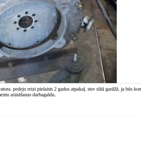
tora. pedejo reizi pielaists 2 gadus atpakaļ. stsv siltā garāžā. ja būs ko
umentu asināšanas darbagaldu.