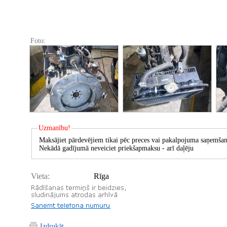
Foto:
Uzmanību!
Maksājiet pārdevējiem tikai pēc preces vai pakalpojuma saņemšan
Nekādā gadījumā neveiciet priekšapmaksu - arī daļēju
Vieta:
Rīga
Izdrukāt