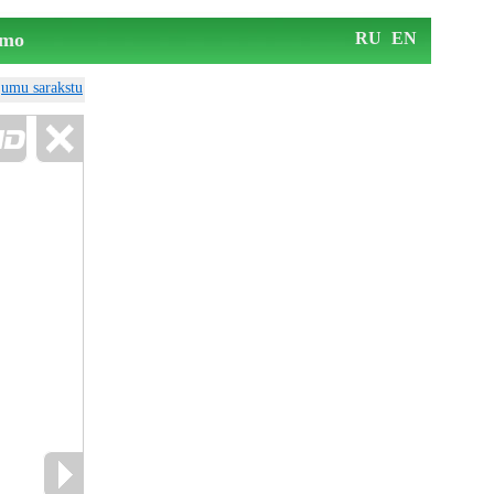
mo
RU
EN
ājumu sarakstu