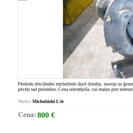
Pārdodu trīscilindru michubishi dizel dzinēju. staveja uz ģenera
pircējs tad pielaidisu. Cena orientējoša. vai maiņu pret instr
Marka:
Michubishi L3e
Cena:
800 €