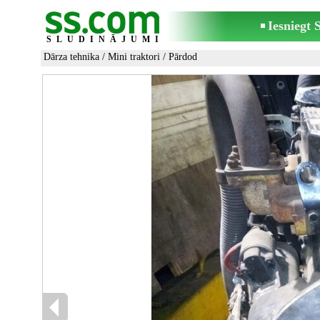
Iesniegt
SLUDINĀJUMI
Dārza tehnika
/
Mini traktori
/ Pārdod