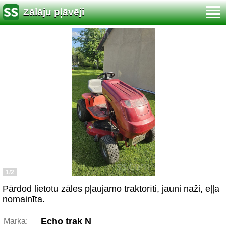
Zālāju pļāvēji
1/2
Pārdod lietotu zāles pļaujamo traktorīti, jauni naži, eļļa
nomainīta.
Echo trak N
Marka: