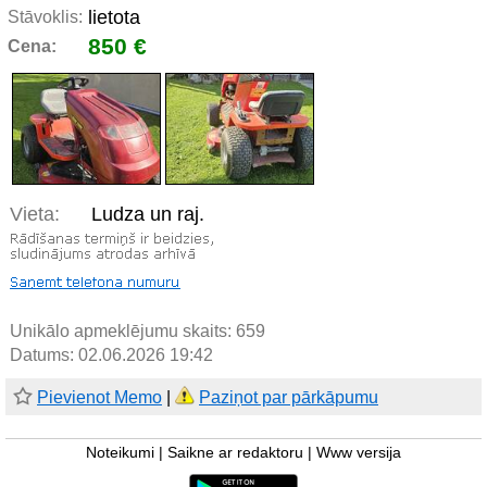
lietota
Stāvoklis:
850 €
Cena:
Vieta:
Ludza un raj.
Unikālo apmeklējumu skaits:
659
Datums: 02.06.2026 19:42
Pievienot Memo
|
Paziņot par pārkāpumu
Noteikumi
|
Saikne ar redaktoru
|
Www versija