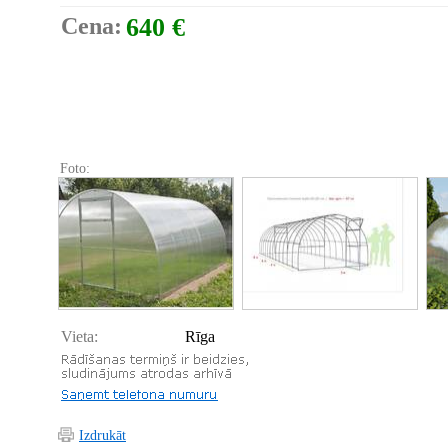
Cena:
640 €
Foto:
Vieta:
Rīga
Izdrukāt