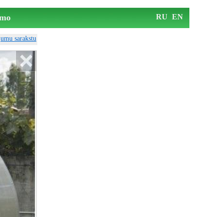
mo
RU
EN
ājumu sarakstu