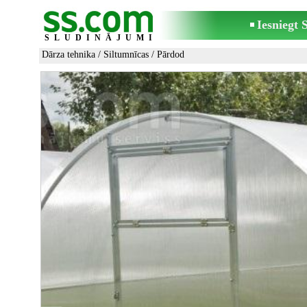
Iesniegt
SLUDINĀJUMI
Dārza tehnika
/
Siltumnīcas
/ Pārdod