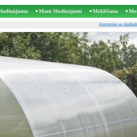
 Sludinājumu
Mani Sludinājumi
Meklēšana
Me
Atgriezties uz sludin