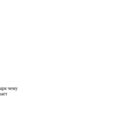
аря чему
вает