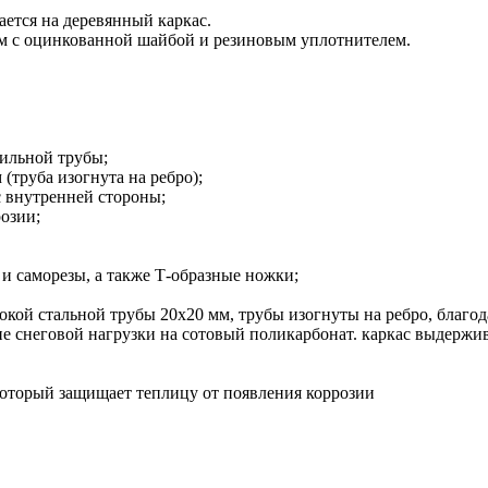
ается на деревянный каркас.
мм с оцинкованной шайбой и резиновым уплотнителем.
ильной трубы;
(труба изогнута на ребро);
с внутренней стороны;
озии;
 и саморезы, а также Т-образные ножки;
кой стальной трубы 20х20 мм, трубы изогнуты на ребро, благод
е снеговой нагрузки на сотовый поликарбонат. каркас выдержи
который защищает теплицу от появления коррозии