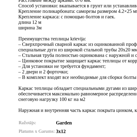
Расстояние между арками: 670 мм.
Способ установки: вкапывается в грунт или устанавлив
Крепление поликарбоната: саморезы размером 4.2×25 
Крепление каркаса: с помощью болтов и гаек.
длина 12 м
ширина 3м
Преимущества теплицы krievija:
– Сверхпрочный сварной каркас из оцинкованной проф
специальные дуги из широкой стальной трубы 20х20 мм 
– Стальная труба полностью оцинкована с наружной и 
– Цинковое покрытие защищает каркас теплицы от корр
– Для установки не требуется фундамент;
– 2 двери и 2 форточки;
– В комплект входят все необходимые для сборки болты
Каркас теплицы обладает специальными дугами из широ
обеспечивается максимально равномерное распределени
снеговую нагрузку 100 кг на м2
Наружная и внутренняя часть каркас покрыта цинком, 
Ražotājs:
Garden
Platums x Garums:
3x12