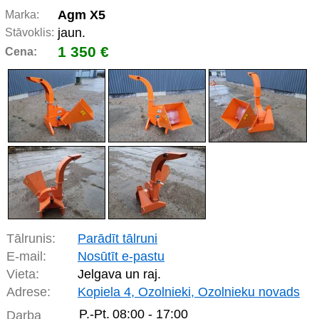
Agm X5
Marka:
jaun.
Stāvoklis:
1 350 €
Cena:
Tālrunis:
Parādīt tālruni
E-mail:
Nosūtīt e-pastu
Vieta:
Jelgava un raj.
Adrese:
Kopiela 4, Ozolnieki, Ozolnieku novads
P.-Pt.
08:00 - 17:00
Darba