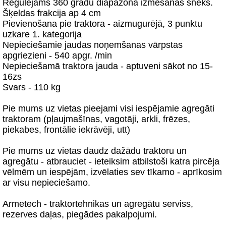
Regulējams 360 grādu diapazonā izmešanas šneks.
Šķeldas frakcija ap 4 cm
Pievienošana pie traktora - aizmugurējā, 3 punktu
uzkare 1. kategorija
Nepieciešamie jaudas noņemšanas vārpstas
apgriezieni - 540 apgr. /min
Nepieciešamā traktora jauda - aptuveni sākot no 15-
16zs
Svars - 110 kg
Pie mums uz vietas pieejami visi iespējamie agregāti
traktoram (pļaujmašīnas, vagotāji, arkli, frēzes,
piekabes, frontālie iekrāvēji, utt)
Pie mums uz vietas daudz dažādu traktoru un
agregātu - atbrauciet - ieteiksim atbilstoši katra pircēja
vēlmēm un iespējām, izvēlaties sev tīkamo - aprīkosim
ar visu nepieciešamo.
Armetech - traktortehnikas un agregātu serviss,
rezerves daļas, piegādes pakalpojumi.