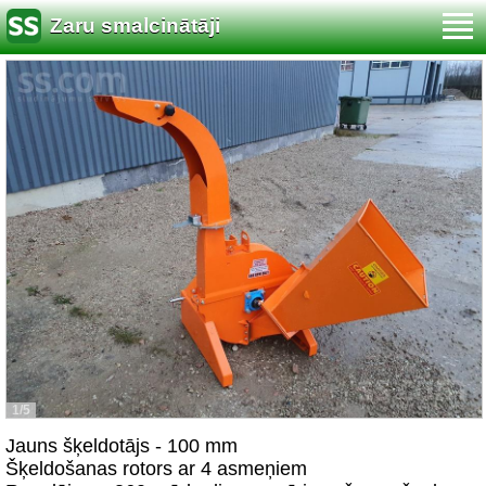
Zaru smalcinātāji
1/5
Jauns šķeldotājs - 100 mm
Šķeldošanas rotors ar 4 asmeņiem