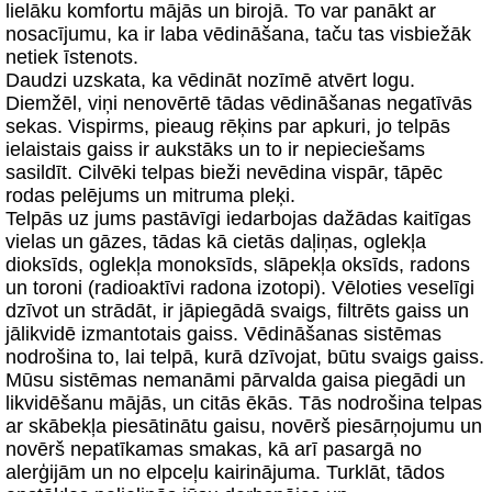
lielāku komfortu mājās un birojā. To var panākt ar
nosacījumu, ka ir laba vēdināšana, taču tas visbiežāk
netiek īstenots.
Daudzi uzskata, ka vēdināt nozīmē atvērt logu.
Diemžēl, viņi nenovērtē tādas vēdināšanas negatīvās
sekas. Vispirms, pieaug rēķins par apkuri, jo telpās
ielaistais gaiss ir aukstāks un to ir nepieciešams
sasildīt. Cilvēki telpas bieži nevēdina vispār, tāpēc
rodas pelējums un mitruma pleķi.
Telpās uz jums pastāvīgi iedarbojas dažādas kaitīgas
vielas un gāzes, tādas kā cietās daļiņas, oglekļa
dioksīds, oglekļa monoksīds, slāpekļa oksīds, radons
un toroni (radioaktīvi radona izotopi). Vēloties veselīgi
dzīvot un strādāt, ir jāpiegādā svaigs, filtrēts gaiss un
jālikvidē izmantotais gaiss. Vēdināšanas sistēmas
nodrošina to, lai telpā, kurā dzīvojat, būtu svaigs gaiss.
Mūsu sistēmas nemanāmi pārvalda gaisa piegādi un
likvidēšanu mājās, un citās ēkās. Tās nodrošina telpas
ar skābekļa piesātinātu gaisu, novērš piesārņojumu un
novērš nepatīkamas smakas, kā arī pasargā no
alerģijām un no elpceļu kairinājuma. Turklāt, tādos