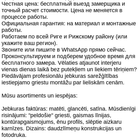
Честная цена: бесплатный выезд замерщика и
точный расчет стоимости. Цена не меняется в
процессе работы.
Официальная гарантия: на материал и монтажные
работы.
Работаем по всей Риге и Рижскому району (или
укажите ваш регион).
Звоните или пишите в WhatsApp прямо сейчас.
Проконсультируем и подберем удобное время для
бесплатного замера. Vēlaties atjaunot interjeru
vienas dienas laikā bez putekļiem un liekiem tēriņiem?
Piedāvājam profesionālu jebkuras sarežģītības
iestiepjamo griestu montāžu par lieliskām cenām.
Mūsu asortiments un iespējas:
Jebkuras faktūras: matēti, glancēti, satīna. Mūsdienīgi
risinājumi: "peldošie" griesti, gaismas līnijas,
kontūrapgaismojums, ēnu profils, slēptie aizkaru
karnīzes. Dizains: daudzlīmeņu konstrukcijas un
fotodruka.