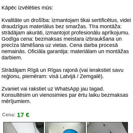
Kāpēc izvēlēties mūs:
Kvalitāte un drošība: izmantojam tikai sertificētus, videi
draudzīgus materiālus bez smaržas. Tīra montāža:
strādājam akurāti, izmantojot profesionālu aprīkojumu.
Godīga cena: bezmaksas meistara izbraukšana un
precīza tāmēšana uz vietas. Cena darba procesā
nemainās. Oficiāla garantija: materiālam un montāžas
darbiem.
Strādājam Rīgā un Rīgas rajonā (vai ierakstiet savu
reģionu, piemēram: visā Latvijā / Zemgalē).
Zvaniet vai rakstiet uz WhatsApp jau tagad.
Konsultēsim un vienosimies par ērtu laiku bezmaksas
mērījumiem.
17 €
Cena: