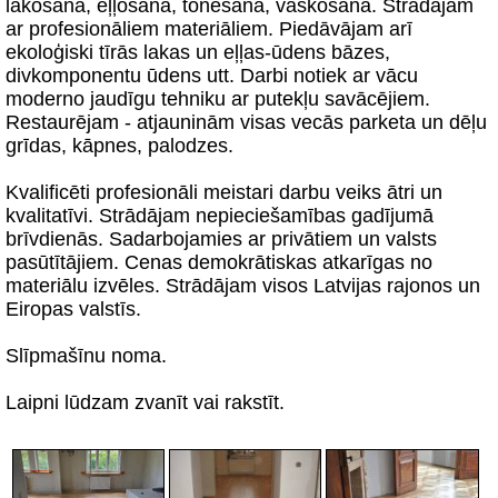
lakošana, eļļošana, tonēšana, vaskošana. Strādājam
ar profesionāliem materiāliem. Piedāvājam arī
ekoloģiski tīrās lakas un eļļas-ūdens bāzes,
divkomponentu ūdens utt. Darbi notiek ar vācu
moderno jaudīgu tehniku ar putekļu savācējiem.
Restaurējam - atjauninām visas vecās parketa un dēļu
grīdas, kāpnes, palodzes.
Kvalificēti profesionāli meistari darbu veiks ātri un
kvalitatīvi. Strādājam nepieciešamības gadījumā
brīvdienās. Sadarbojamies ar privātiem un valsts
pasūtītājiem. Cenas demokrātiskas atkarīgas no
materiālu izvēles. Strādājam visos Latvijas rajonos un
Eiropas valstīs.
Slīpmašīnu noma.
Laipni lūdzam zvanīt vai rakstīt.