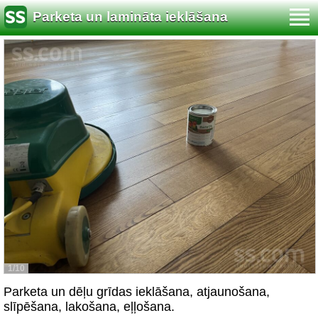
Parketa un lamināta ieklāšana
1/10
Parketa un dēļu grīdas ieklāšana, atjaunošana,
slīpēšana, lakošana, eļļošana.