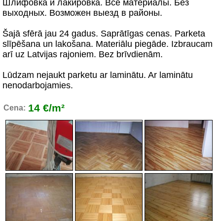
Шлифовка и лакировка. Все материалы. Без
выходных. Возможен выезд в районы.
Šajā sfērā jau 24 gadus. Saprātīgas cenas. Parketa
slīpēšana un lakošana. Materiālu piegāde. Izbraucam
arī uz Latvijas rajoniem. Bez brīvdienām.
Lūdzam nejaukt parketu ar laminātu. Ar laminātu
nenodarbojamies.
14 €/m²
Cena: