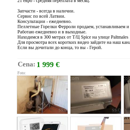
21 евро - средняя переплата в месяц.
Запчасти - всегда в наличии.
Сервис по всей Латвии.
Консультации - ежедневно.
Пеллетные Горелки Ферроли продаем, устанавливаем и 
Работаю ежедневно и в выходные.
Находимся в 300 метрах от Т/Ц Spice на улице Paltmales 
Для просмотра всех коротких видео зайдите на наш канал
Если вы дочитали до конца, то вы - Герой.
Cena:
1 999 €
Foto: