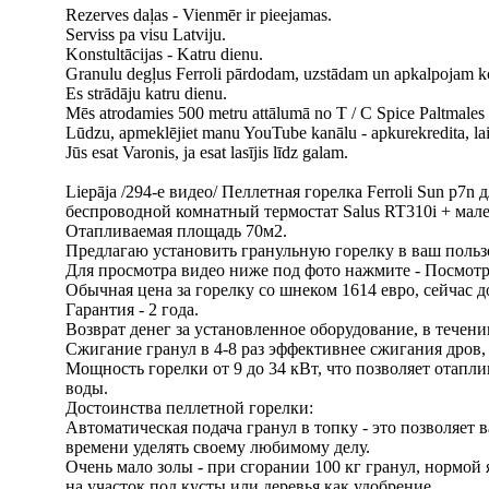
Rezerves daļas - Vienmēr ir pieejamas.
Serviss pa visu Latviju.
Konstultācijas - Katru dienu.
Granulu degļus Ferroli pārdodam, uzstādam un apkalpojam 
Es strādāju katru dienu.
Mēs atrodamies 500 metru attālumā no T / C Spice Paltmales i
Lūdzu, apmeklējiet manu YouTube kanālu - apkurekredita, lai 
Jūs esat Varonis, ja esat lasījis līdz galam.
Liepāja /294-е видео/ Пеллетная горелка Ferroli Sun p7n
беспроводной комнатный термостат Salus RT310i + мале
Отапливаемая площадь 70м2.
Предлагаю установить гранульную горелку в ваш поль
Для просмотра видео ниже под фото нажмите - Посмотр
Обычная цена за горелку со шнеком 1614 евро, сейчас до
Гарантия - 2 года.
Возврат денег за установленное оборудование, в течени
Сжигание гранул в 4-8 раз эффективнее сжигания дров, 
Мощность горелки от 9 до 34 кВт, что позволяет отапл
воды.
Достоинства пеллетной горелки:
Автоматическая подача гранул в топку - это позволяет 
времени уделять своему любимому делу.
Очень мало золы - при сгорании 100 кг гранул, нормой 
на участок под кусты или деревья как удобрение.