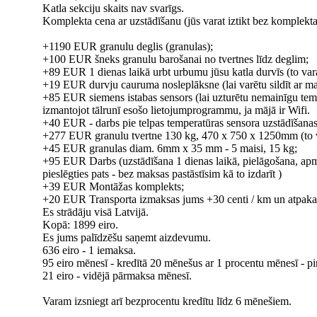
Katla sekciju skaits nav svarīgs.
Komplekta cena ar uzstādīšanu (jūs varat iztikt bez komplekta
+1190 EUR granulu deglis (granulas);
+100 EUR šneks granulu barošanai no tvertnes līdz deglim;
+89 EUR 1 dienas laikā urbt urbumu jūsu katla durvīs (to vara
+19 EUR durvju cauruma nosleplāksne (lai varētu sildīt ar mal
+85 EUR siemens istabas sensors (lai uzturētu nemainīgu tem
izmantojot tālrunī esošo lietojumprogrammu, ja mājā ir Wifi.
+40 EUR - darbs pie telpas temperatūras sensora uzstādīšanas
+277 EUR granulu tvertne 130 kg, 470 x 750 x 1250mm (to var
+45 EUR granulas diam. 6mm x 35 mm - 5 maisi, 15 kg;
+95 EUR Darbs (uzstādīšana 1 dienas laikā, pielāgošana, apmāc
pieslēgties pats - bez maksas pastāstīsim kā to izdarīt )
+39 EUR Montāžas komplekts;
+20 EUR Transporta izmaksas jums +30 centi / km un atpaka
Es strādāju visā Latvijā.
Kopā: 1899 eiro.
Es jums palīdzēšu saņemt aizdevumu.
636 eiro - 1 iemaksa.
95 eiro mēnesī - kredītā 20 mēnešus ar 1 procentu mēnesī - p
21 eiro - vidējā pārmaksa mēnesī.
Varam izsniegt arī bezprocentu kredītu līdz 6 mēnešiem.