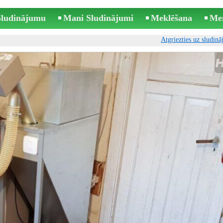
 Sludinājumu
Mani Sludinājumi
Meklēšana
Me
Atgriezties uz sludin