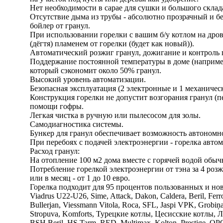
Нет необходимости в сарае для сушки и большого склада
Отсутствие дыма из трубы - абсолютно прозрачный и бе
бойлер от гранул.
При использовании горелки с вашим б/у котлом на дрова
(дёгтя) пламенем от горелки (будет как новый)).
Автоматический розжиг гранул, дожигание и контроль 
Поддержание постоянной температуры в доме (например
который сэкономит около 50% гранул.
Высокий уровень автоматизации.
Безопасная эксплуатация (2 электронные и 1 механичес
Конструкция горелки не допустит возгорания гранул (пе
помощи гофры.
Легкая чистка в ручную или пылесосом для золы.
Самодиагностика системы.
Бункер для гранул обеспечивает возможность автономно
При перебоях с подачей электроэнергии - горелка авто
Расход гранул:
На отопление 100 м2 дома вместе с горячей водой обычн
Потребление горелкой электроэнергии от тэна за 4 розж
или в месяц - от 1 до 10 евро.
Горелка подходит для 95 процентов пользованных и но
Viadrus U22-U26, Sime, Attack, Dakon, Caldera, Beril, Ferro
Bullerjan, Viessmann Vitola, Roca, SFL, Jaspi VPK, Grobi
Stropuva, Komforts, Турецкие котлы, Цесисские котлы, 
BSH Beril, HS Tarm, RED, Multimax, Kolton, Prestige, OPO