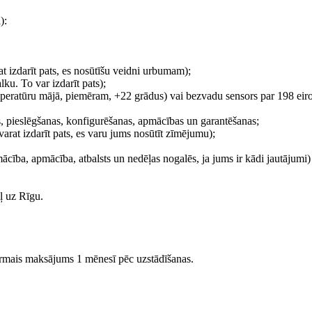
):
t izdarīt pats, es nosūtīšu veidni urbumam);
ku. To var izdarīt pats);
peratūru mājā, piemēram, +22 grādus) vai bezvadu sensors par 198 eiro
, pieslēgšanas, konfigurēšanas, apmācības un garantēšanas;
at izdarīt pats, es varu jums nosūtīt zīmējumu);
ība, apmācība, atbalsts un nedēļas nogalēs, ja jums ir kādi jautājumi) 
ļ uz Rīgu.
irmais maksājums 1 mēnesī pēc uzstādīšanas.