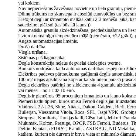
vai kokiem.
Nav nepieciešams žāvēšanas novietne un liela granulu, piemē
Dūmu trūkums no skursteņa ir absolūti caurspīdīgs un bez smar
Lietojot degli ar izmantoto malkas katlu 2-3 mēnešu laikā, katla
sadedzinot plāksni (tas būs kā jauns )).
Automātiska granulu aizdedzināšana, pēcdedzināšana un lies
Uzturot nemainīgu temperatūru mājā (piemēram, +22 grādi), pi
Augsts automatizācijas līmenis.
Droša darbība.
Viegla tīrīšana.
Sistēmas pašdiagnostika.
Degļa konstrukcija neļaus degvielai aizdegties tvertnē.
Bunkurs nodrošina katla autonomas darbības iespēju no 3 līd
Elektrības padeves pārtraukuma gadījumā deglis automātiski (
100 m2 mājas apsildīšana kopā ar karstu ūdeni parasti prasa
Degļa elektrības patēriņš no sildelementa 4 granulu aizdedzinā
vai mēnesī - no 1 līdz 10 eiro.
Deglis ir piemērots 95 procentiem izmantoto un jauno koksnes
Piemēri katlu tipiem, kuros mūsu Ferroli deglis jau ir uzstādīts
Viadrus U22-U26, Sime, Attack, Dakon, Caldera, Beril, Ferro
Bullerjan, Viessmann Vitola, Roca, SFL, Jaspi VPK, Grobiņa
Stropuva, Komforts, Turcijas katli, Cēsu katli, Jebkuri tēra
Multimax, Kolton, Prestige, OPOP, FSB Ferroli, Buderus, 
Delfin, Kentatsu FURST, Kamīns, ASTRA G, ND Metalika, Atram
katliem, kuriem pie durvīm ir brīva vieta ar minimālo diamet