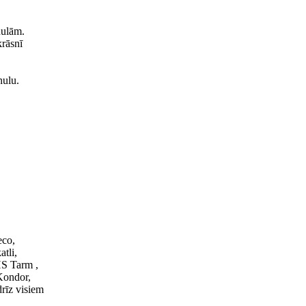
nulām.
krāsnī
nulu.
eco,
tli,
HS Tarm ,
Kondor,
rīz visiem