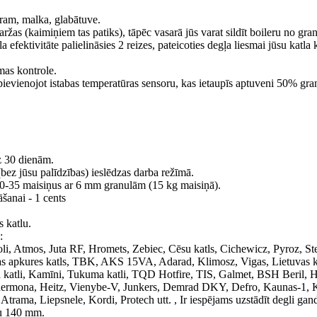
ram, malka, glabātuve.
žas (kaimiņiem tas patiks), tāpēc vasarā jūs varat sildīt boileru no gra
 efektivitāte palielināsies 2 reizes, pateicoties degļa liesmai jūsu katla 
mas kontrole.
evienojot istabas temperatūras sensoru, kas ietaupīs aptuveni 50% gra
z 30 dienām.
bez jūsu palīdzības) ieslēdzas darba režīmā.
 30-35 maisiņus ar 6 mm granulām (15 kg maisiņā).
šanai - 1 cents
 katlu.
:
li, Atmos, Juta RF, Hromets, Zebiec, Cēsu katls, Cichewicz, Pyroz, St
s apkures katls, TBK, AKS 15VA, Adarad, Klimosz, Vigas, Lietuvas ka
uda katli, Kamīni, Tukuma katli, TQD Hotfire, TIS, Galmet, BSH Beril, 
Thermona, Heitz, Vienybe-V, Junkers, Demrad DKY, Defro, Kaunas-1, 
a, Liepsnele, Kordi, Protech utt. , Ir iespējams uzstādīt degli gand
ru 140 mm.