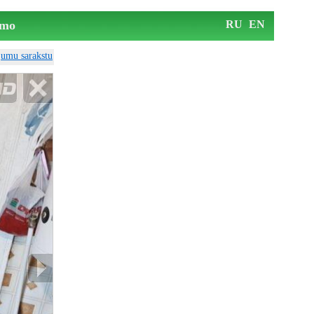
mo
RU
EN
ājumu sarakstu