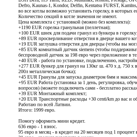
Defro, Kaunas-1, Kondor, Delfin, Kentatsu FURST, Kamīns,
во все котлы возможно установить горелку, в которых 
Количество секций в котле значения не имеют.
Цена комплекта с установкой (можно без комплекта):
+1190 EUR горелка гранульная (пеллетная);
+100 EUR шнек для подачи гранул из бункера в горелку
+89 EUR просверливание отверстия в дверце вашего кот
+19 EUR заглушка отверстия для дверцы (чтобы вы могл
+85 EUR комнатный датчик siemens (чтобы поддерживат
беспроводной датчик за 198 евро через приложение в те
+40 EUR - работа по установке, подключению, настройк
+277 EUR бункер для гранул на 130кг ш. 470 х д. 750 х 
200л металлическая бочка);
+45 EUR Гранулы для запуска диаметром 6мм и максима
+95 EUR Работа (установка за 1 день, регулировка, об
вопросов) (можете подключить сами - бесплатно расскаж
+39 EUR Монтажный комплект;
+20 EUR Транспортные расходы +30 centi/km до вас и об
Работаю по всей Латвии.
Итого: 1999 евро.
Помогу оформить мини кредит.
636 евро - 1 взнос.
95 евро в месяц - в кредит на 20 месяцев под 1 процент 