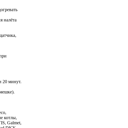
догревать
я налёта
датчика,
 при
и 20 минут.
 мешке).
eco,
ие котлы,
IS, Galmet,
mrad DKY,