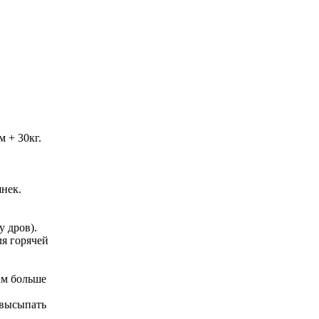
 + 30кг.
шнек.
у дров).
ля горячей
вам больше
 высыпать