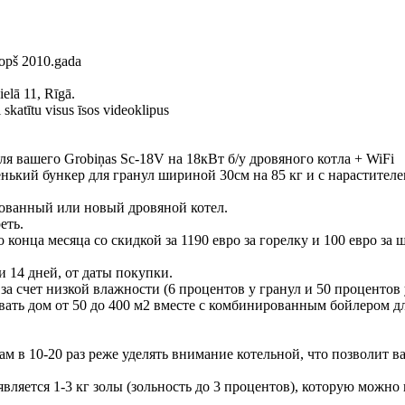
kopš 2010.gada
elā 11, Rīgā.
skatītu visus īsos videoklipus
 для вашего Grobiņas Sc-18V на 18кВт б/у дровяного котла + WiFi
нький бункер для гранул шириной 30см на 85 кг и с нарастителем
зованный или новый дровяной котел.
еть.
 конца месяца со скидкой за 1190 евро за горелку и 100 евро за 
и 14 дней, от даты покупки.
за счет низкой влажности (6 процентов у гранул и 50 процентов 
ивать дом от 50 до 400 м2 вместе с комбинированным бойлером д
вам в 10-20 раз реже уделять внимание котельной, что позволит 
является 1-3 кг золы (зольность до 3 процентов), которую можно