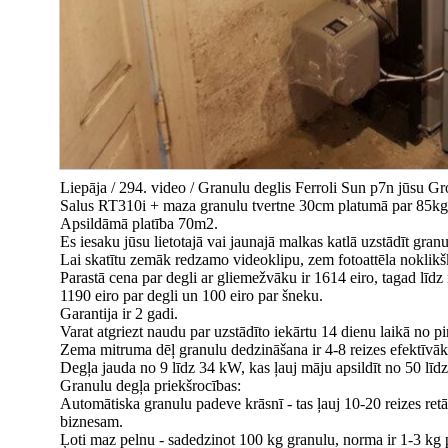
Liepāja / 294. video / Granulu deglis Ferroli Sun p7n jūsu 
Salus RT310i + maza granulu tvertne 30cm platumā par 85kg 
Apsildāmā platība 70m2.
Es iesaku jūsu lietotajā vai jaunajā malkas katlā uzstādīt granu
Lai skatītu zemāk redzamo videoklipu, zem fotoattēla noklikšķi
Parastā cena par degli ar gliemežvāku ir 1614 eiro, tagad līdz
1190 eiro par degli un 100 eiro par šneku.
Garantija ir 2 gadi.
Varat atgriezt naudu par uzstādīto iekārtu 14 dienu laikā no p
Zema mitruma dēļ granulu dedzināšana ir 4-8 reizes efektīvā
Degļa jauda no 9 līdz 34 kW, kas ļauj māju apsildīt no 50 lī
Granulu degļa priekšrocības:
Automātiska granulu padeve krāsnī - tas ļauj 10-20 reizes retāk
biznesam.
Ļoti maz pelnu - sadedzinot 100 kg granulu, norma ir 1-3 kg 