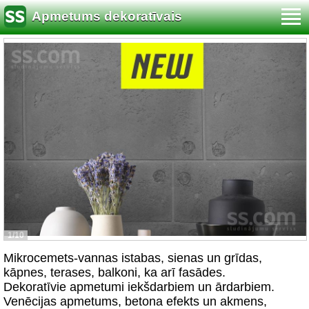
Apmetums dekoratīvais
1/10
Mikrocemets-vannas istabas, sienas un grīdas,
kāpnes, terases, balkoni, ka arī fasādes.
Dekoratīvie apmetumi iekšdarbiem un ārdarbiem.
Venēcijas apmetums, betona efekts un akmens,