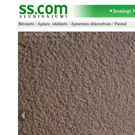
Iesniegt
SLUDINĀJUMI
Būvdarbi
/
Apdare, iekšdarbi
/
Apmetums dekoratīvais
/ Pārdod