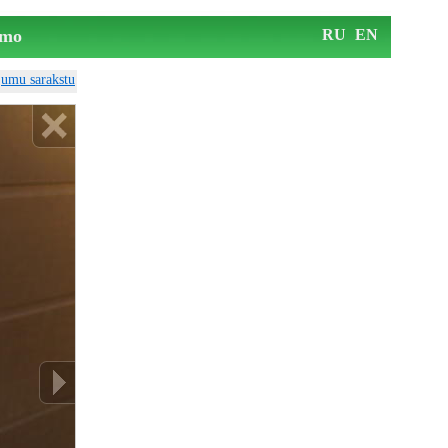
mo
RU
EN
ājumu sarakstu