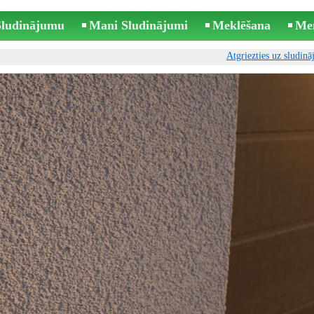
 Sludinājumu
Mani Sludinājumi
Meklēšana
Me
Atgriezties uz sludin