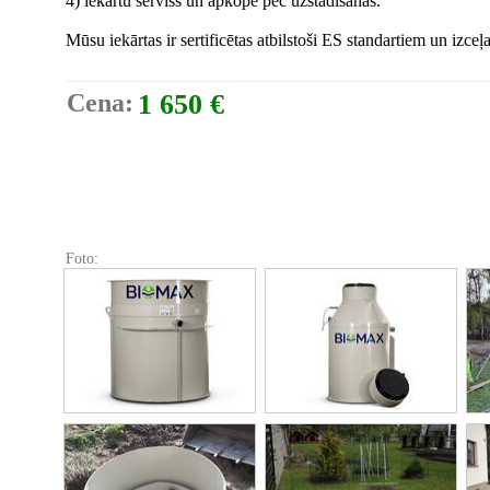
4) iekārtu serviss un apkope pēc uzstādīšanas.
Mūsu iekārtas ir sertificētas atbilstoši ES standartiem un izceļas
Cena:
1 650 €
Foto: