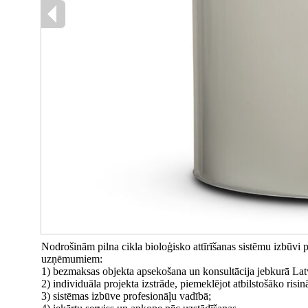
Nodrošinām pilna cikla bioloģisko attīrīšanas sistēmu izbūv
uzņēmumiem:
1) bezmaksas objekta apsekošana un konsultācija jebkurā Latv
2) individuāla projekta izstrāde, piemeklējot atbilstošāko risi
3) sistēmas izbūve profesionāļu vadībā;