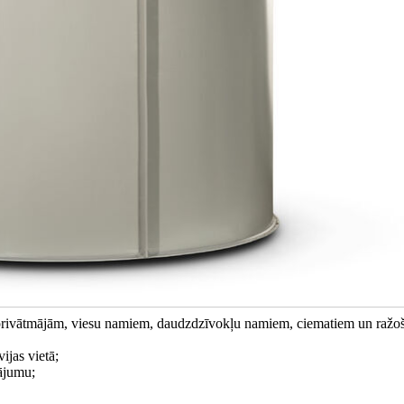
i privātmājām, viesu namiem, daudzdzīvokļu namiem, ciematiem un ražo
ijas vietā;
nājumu;