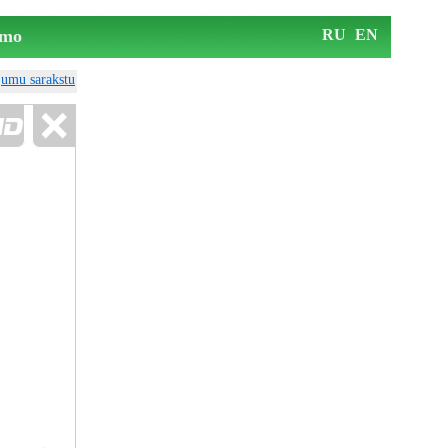
mo
RU
EN
ājumu sarakstu