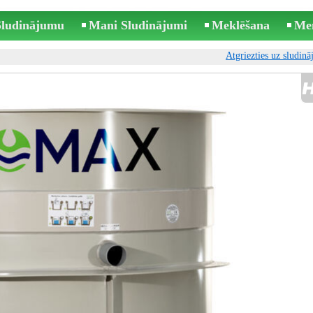
 Sludinājumu
Mani Sludinājumi
Meklēšana
Me
Atgriezties uz sludin