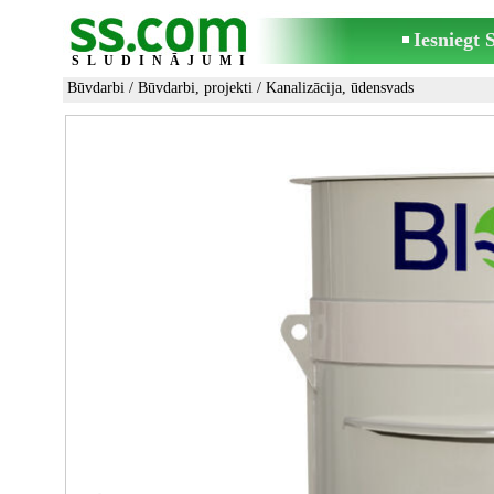
Iesniegt
SLUDINĀJUMI
Būvdarbi
/
Būvdarbi, projekti
/
Kanalizācija, ūdensvads