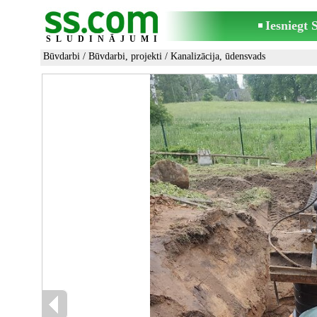
Iesniegt
SLUDINĀJUMI
Būvdarbi
/
Būvdarbi, projekti
/
Kanalizācija, ūdensvads