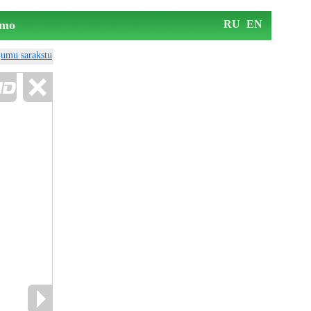
mo
RU
EN
ājumu sarakstu