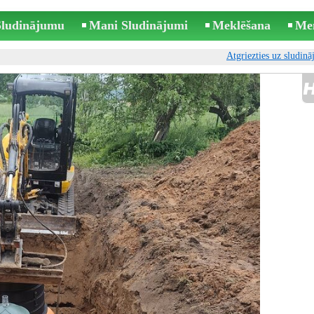
 Sludinājumu
Mani Sludinājumi
Meklēšana
Me
Atgriezties uz sludin