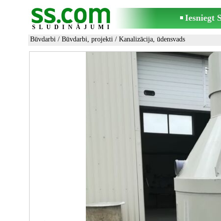
Iesniegt
SLUDINĀJUMI
Būvdarbi
/
Būvdarbi, projekti
/
Kanalizācija, ūdensvads