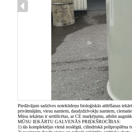
Piedāvājam sadzīves notekūdeņu bioloģiskās attīrīšanas iekārt
privātmājām, viesu namiem, daudzdzīvokļu namiem, ciemat
Mūsu iekārtas ir sertificētas, ar CE marķējumu, atbilst augstāka
MŪSU IEKĀRTU GALVENĀS PRIEKŠROCĪBAS:
1) tās komplektējas vienā noslēgtā, cilindriskā polipropilēna t