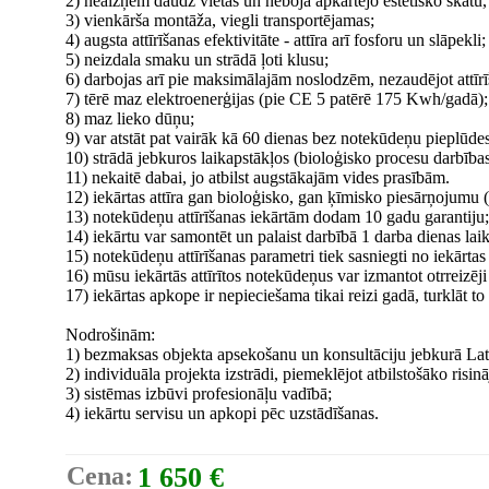
2) neaizņem daudz vietas un nebojā apkārtējo estētisko skatu, t
3) vienkārša montāža, viegli transportējamas;
4) augsta attīrīšanas efektivitāte - attīra arī fosforu un slāpekli;
5) neizdala smaku un strādā ļoti klusu;
6) darbojas arī pie maksimālajām noslodzēm, nezaudējot attīrīš
7) tērē maz elektroenerģijas (pie CE 5 patērē 175 Kwh/gadā);
8) maz lieko dūņu;
9) var atstāt pat vairāk kā 60 dienas bez notekūdeņu pieplūdes
10) strādā jebkuros laikapstākļos (bioloģisko procesu darbības
11) nekaitē dabai, jo atbilst augstākajām vides prasībām.
12) iekārtas attīra gan bioloģisko, gan ķīmisko piesārņojumu (
13) notekūdeņu attīrīšanas iekārtām dodam 10 gadu garantiju;
14) iekārtu var samontēt un palaist darbībā 1 darba dienas laik
15) notekūdeņu attīrīšanas parametri tiek sasniegti no iekārtas
16) mūsu iekārtās attīrītos notekūdeņus var izmantot otrreizēji
17) iekārtas apkope ir nepieciešama tikai reizi gadā, turklāt to i
Nodrošinām:
1) bezmaksas objekta apsekošanu un konsultāciju jebkurā Latv
2) individuāla projekta izstrādi, piemeklējot atbilstošāko risin
3) sistēmas izbūvi profesionāļu vadībā;
4) iekārtu servisu un apkopi pēc uzstādīšanas.
Cena:
1 650 €