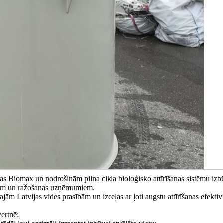
as Biomax un nodrošinām pilna cikla bioloģisko attīrīšanas sistēmu izb
iem un ražošanas uzņēmumiem.
jām Latvijas vides prasībām un izceļas ar ļoti augstu attīrīšanas efektivi
vertnē;