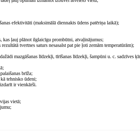
ādēļ ļauj optimāli izmantot izbūvei atvēlēto vietu;
anas efektivitāti (maksimālā diennakts ūdens patēriņa laikā);
, kas ļauj plānot ilglaicīgu prombūtni, atvaļinājumus;
 rezultātā tvertnes saturs nesasalst pat pie ļoti zemām temperatūrām);
dažādi mazgāšanas līdzekļi, tīrīšanas līdzekļi, šampūni u. c. sadzīves ķī
ā;
 palaišanas brīža;
 kā tehnisko ūdeni;
zdarīt ir vienkārši.
ijas vietā;
ājumu;