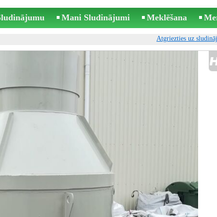
 Sludinājumu
Mani Sludinājumi
Meklēšana
Me
Atgriezties uz sludin