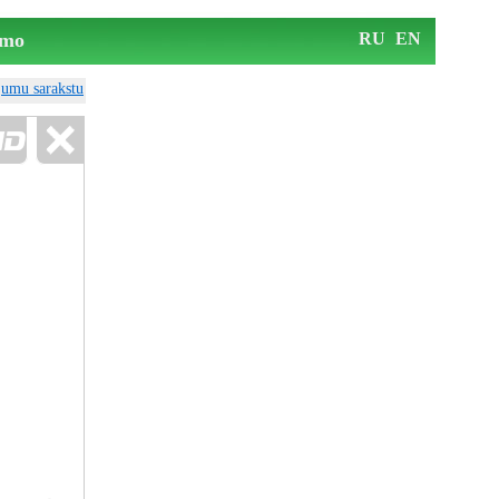
mo
RU
EN
ājumu sarakstu