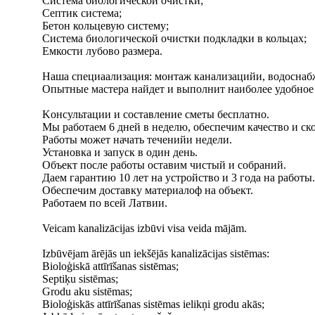
Система биологической очистки;
Септик система;
Бетон кольцевую систему;
Система биологической очистки подкладки в кольцах;
Емкости лубово размера.
Наша специаализация: монтаж канализацийи, водоснаб
Опытные мастера найдет и выполнит наиболее удобное
Kонсультации и составление сметы бесплатно.
Мы работаем 6 дней в неделю, обеспечим качество и ско
Работы может начать теченийи недели.
Установка и запуск в один день.
Объект после работы оставим чистый и собраний.
Даем гарантию 10 лет на устройство и 3 года на работы.
Обеспечим доставку материалоф на объект.
Работаем по всей Латвии.
Veicam kanalizācijas izbūvi visa veida mājām.
Izbūvējam ārējās un iekšējās kanalizācijas sistēmas:
Bioloģiskā attīrīšanas sistēmas;
Septiķu sistēmas;
Grodu aku sistēmas;
Bioloģiskās attīrīšanas sistēmas ielikņi grodu akās;