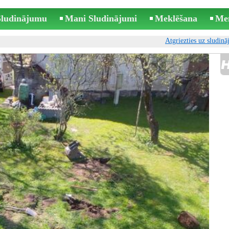
 Sludinājumu
Mani Sludinājumi
Meklēšana
Me
Atgriezties uz sludin