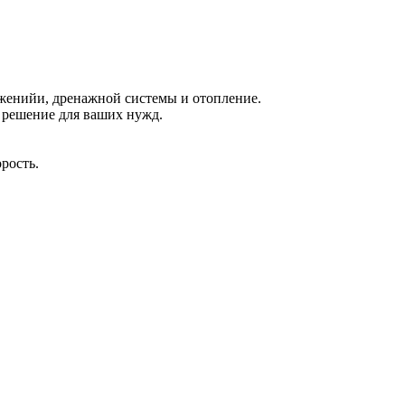
женийи, дренажной системы и отопление.
 решение для ваших нужд.
рость.