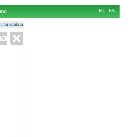
mo
RU
EN
ājumu sarakstu