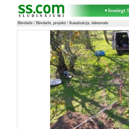
Iesniegt
SLUDINĀJUMI
Būvdarbi
/
Būvdarbi, projekti
/
Kanalizācija, ūdensvads