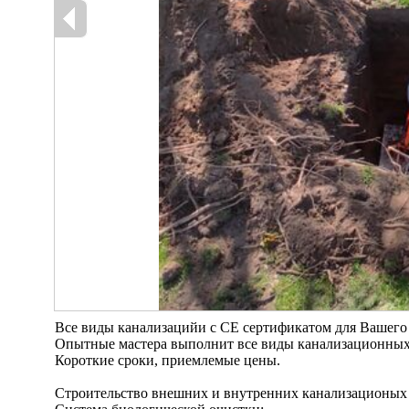
Bсе виды канализацийи с СЕ сертификатом для Вашего д
Oпытные мастера выполнит все виды канализационных
Короткие сроки, приемлемые цены.
Cтроительство внешних и внутренних канализациoныx 