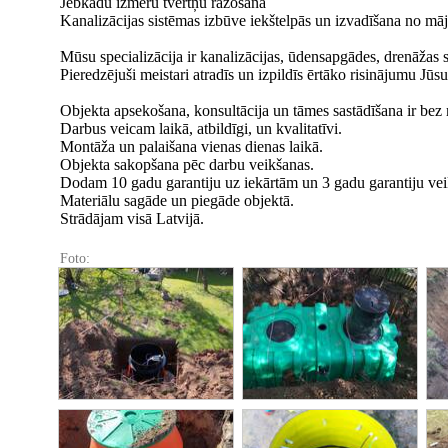
Jebkādu izmēru tvertņu ražošana
Kanalizācijas sistēmas izbūve iekštelpās un izvadīšana no māj
Mūsu specializācija ir kanalizācijas, ūdensapgādes, drenāžas
Pieredzējuši meistari atradīs un izpildīs ērtāko risinājumu Jūs
Objekta apsekošana, konsultācija un tāmes sastādīšana ir bez
Darbus veicam laikā, atbildīgi, un kvalitatīvi.
Montāža un palaišana vienas dienas laikā.
Objekta sakopšana pēc darbu veikšanas.
Dodam 10 gadu garantiju uz iekārtām un 3 gadu garantiju vei
Materiālu sagāde un piegāde objektā.
Strādājam visā Latvijā.
Foto: