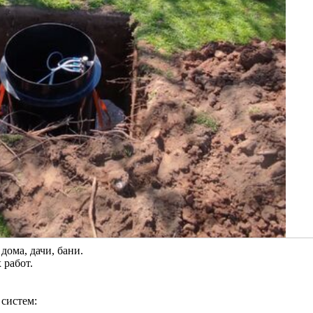
ома, дачи, бани.
 работ.
систем: