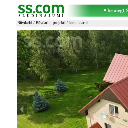
Iesniegt
SLUDINĀJUMI
Būvdarbi
/
Būvdarbi, projekti
/
Jumta darbi