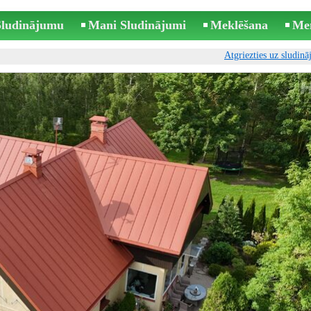
 Sludinājumu
Mani Sludinājumi
Meklēšana
Me
Atgriezties uz sludin