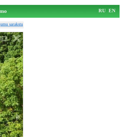
mo
RU
EN
ājumu sarakstu