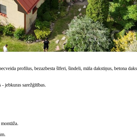
pecveida profilus, bezazbesta šīferi, šindeli, māla dakstiņus, betona daks
- jebkuras sarežģītības.
 montāža.
ām.