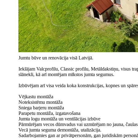
Jumtu būve un renovācija visā Latvijā.
Ieklājam Valcprofilu, Classic profilu, Metāldakstiņu, visus tra
slānekli, kā arī montējam mīkstos jumta segumus.
Izbūvējam arī visa veida koka konstrukcijas, kopnes un spāres 
Vējkastu montāža
Noteksistēmu montāža
Sniega barjeru montāža
Parapetu montāža, izgatavošana
Jumta logu montāža un ventilācijas izbūve
Pārmūrējam vecos dūmvadus vai uzmūrējam no jauna, čaulas
Vecā jumta seguma demontāža, utalizācija.
Sadarbojamies gan ar privātpersonām, gan juridiskām person