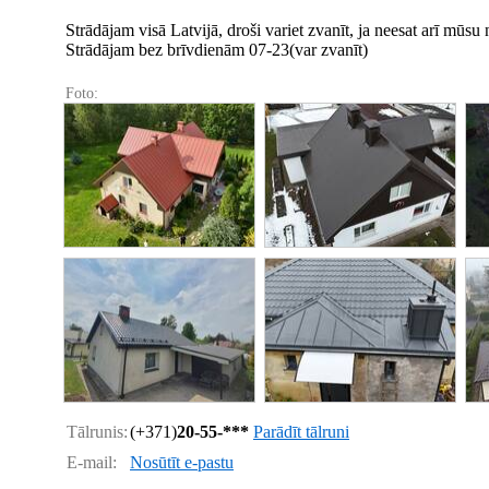
Strādājam visā Latvijā, droši variet zvanīt, ja neesat arī mūsu
Strādājam bez brīvdienām 07-23(var zvanīt)
Foto:
Tālrunis:
(+371)
20-55-***
Parādīt tālruni
E-mail:
Nosūtīt e-pastu