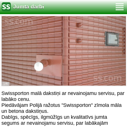
Jumta darbi
1/6
Swissporton malā dakstiņi ar nevainojamu servisu, par
labāko cenu.
Piedāvājam Polijā ražotus "Swissporton" zīmola māla
un betona dakstiņus.
Dabīgs, spēcīgs, ilgmūžīgs un kvalitatīvs jumta
segums ar nevainojamu servisu, par labākajām