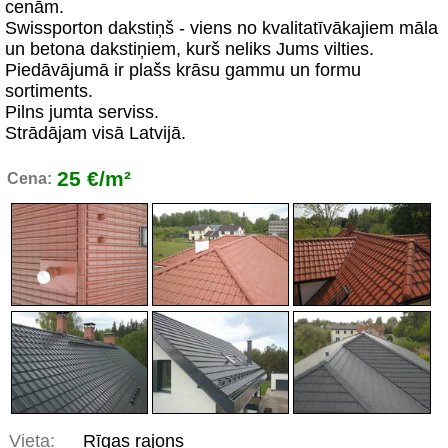
cenām.
Swissporton dakstiņš - viens no kvalitatīvākajiem māla
un betona dakstiņiem, kurš neliks Jums vilties.
Piedāvājumā ir plašs krāsu gammu un formu
sortiments.
Pilns jumta serviss.
Strādājam visā Latvijā.
25 €/m²
Cena:
Vieta:
Rīgas rajons