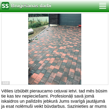
Bruģēšanas darbi
1/10
Vēlies izbūbēt pieraucamo ceļuvai ietvi. tad mēs būsim
tie kas tev nepieciešami. Profesionāļi savā jomā
iskaidros un palīdzēs jebkurā Jums svarīgā jautājumā
ja esat nolēmuši veikt būvdarbus. Sazinieties ar mums