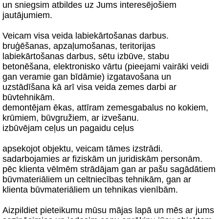
un sniegsim atbildes uz Jums interesējošiem
jautājumiem.
Veicam visa veida labiekārtošanas darbus.
bruģēšanas, apzaļumošanas, teritorijas
labiekārtošanas darbus, sētu izbūve, stabu
betonēšana, elektronisko vārtu (pieejami vairāki veidi
gan veramie gan bīdāmie) izgatavošana un
uzstādīšana kā arī visa veida zemes darbi ar
būvtehnikām.
demontējam ēkas, attīram zemesgabalus no kokiem,
krūmiem, būvgružiem, ar izvešanu.
izbūvējam ceļus un pagaidu ceļus
apsekojot objektu, veicam tāmes izstrādi.
sadarbojamies ar fiziskām un juridiskām personām.
pēc klienta vēlmēm strādājam gan ar pašu sagādātiem
būvmateriāliem un celtniecības tehnikām, gan ar
klienta būvmateriāliem un tehnikas vienībām.
Aizpildiet pieteikumu mūsu mājas lapā un mēs ar jums