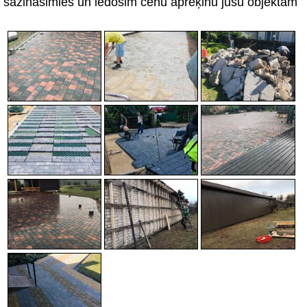
sazināsimies un iedosim cenu aprēķinu jūsu objektam