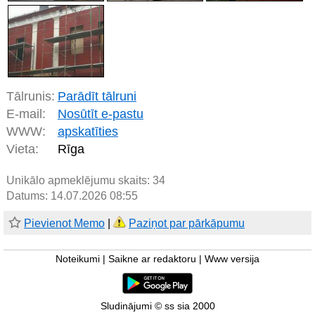
Tālrunis:
Parādīt tālruni
E-mail:
Nosūtīt e-pastu
WWW:
apskatīties
Vieta:
Rīga
Unikālo apmeklējumu skaits:
34
Datums: 14.07.2026 08:55
Pievienot Memo
|
Paziņot par pārkāpumu
Noteikumi
|
Saikne ar redaktoru
|
Www versija
Sludinājumi © ss sia 2000