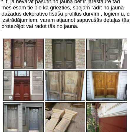
t. t, ja nevarat pasūtīt no jauna bet ir jārestaurē tad
mēs esam tie pie kā griezties, spējam radīt no jauna
dažādus dekoratīvo līstīšu profilus durvīm , logiem u. c
izstrādājumiem, varam atjaunot sapuvušās detaļas tās
protezējot vai radot tās no jauna.