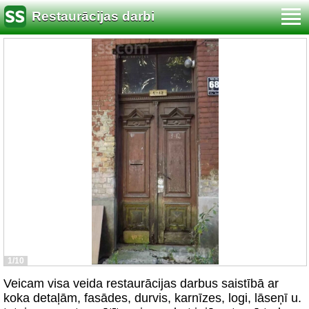
Restaurācijas darbi
1/10
Veicam visa veida restaurācijas darbus saistībā ar
koka detaļām, fasādes, durvis, karnīzes, logi, lāseņī u.