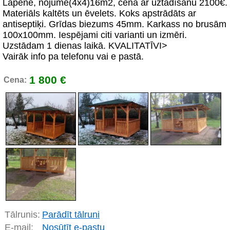
Lapene, nojume(4x4)16m2, cena ar uztādīšanu 2100€.
Materiāls kaltēts un ēvelets. Koks apstrādāts ar
antiseptiķi. Grīdas biezums 45mm. Karkass no brusām
100x100mm. Iespējami citi varianti un izmēri.
Uzstādam 1 dienas laikā. KVALITATĪVI>
Vairāk info pa telefonu vai e pastā.
1 800 €
Cena:
Tālrunis:
Parādīt tālruni
E-mail:
Nosūtīt e-pastu