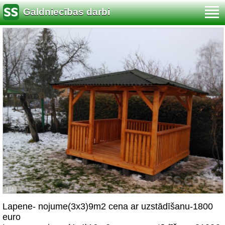
Galdniecības darbi
1/4
Lapene- nojume(3x3)9m2 cena ar uzstādīšanu-1800
euro