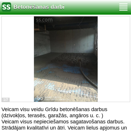
Betonēšanas darbi
1/7
Veicam visu veidu Grīdu betonēšanas darbus
(dzivokļos, terasēs, garažās, angāros u. c. )
Veicam visus nepieciešamos sagatavošanas darbus.
Strādājam kvalitatīvi un ātri. Veicam lielus apjomus un