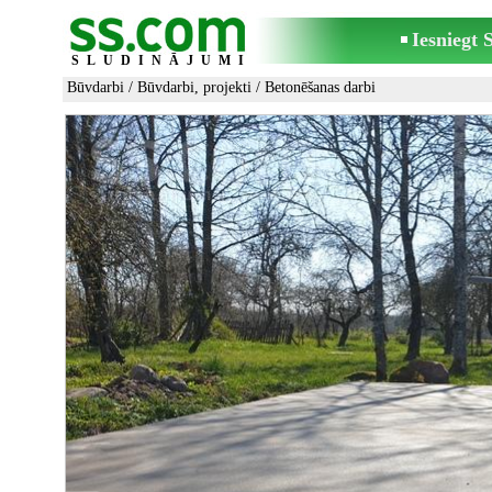
Iesniegt
SLUDINĀJUMI
Būvdarbi
/
Būvdarbi, projekti
/
Betonēšanas darbi