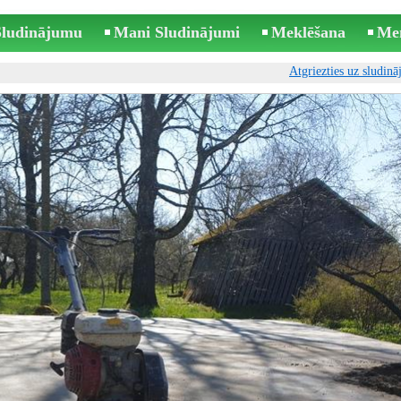
 Sludinājumu
Mani Sludinājumi
Meklēšana
Me
Atgriezties uz sludin