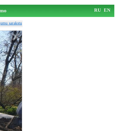
mo
RU
EN
ājumu sarakstu