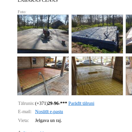
LABĀKĀS CENAS
Foto:
Tālrunis:
(+371)
29-96-***
Parādīt tālruni
E-mail:
Nosūtīt e-pastu
Vieta:
Jelgava un raj.