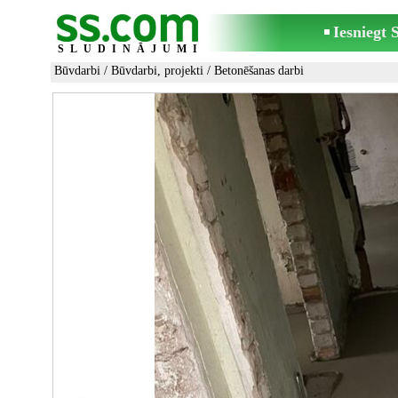
Iesniegt
SLUDINĀJUMI
Būvdarbi
/
Būvdarbi, projekti
/
Betonēšanas darbi