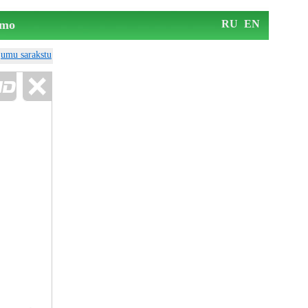
mo
RU
EN
ājumu sarakstu