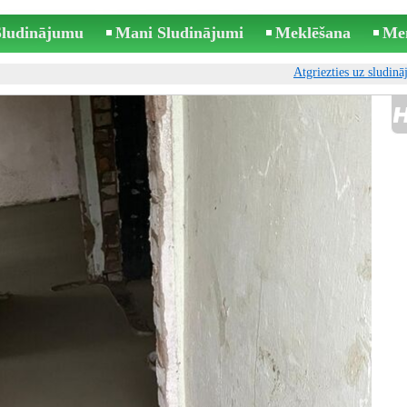
 Sludinājumu
Mani Sludinājumi
Meklēšana
Me
Atgriezties uz sludin