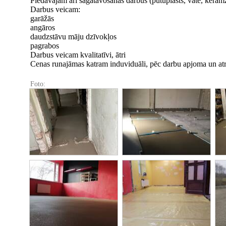
Piedāvājam arī sagatavošanas darbus (putuplasts, vate, keramzī
Darbus veicam:
garāžās
angāros
daudzstāvu māju dzīvokļos
pagrabos
Darbus veicam kvalitatīvi, ātri
Cenas runajāmas katram induviduāli, pēc darbu apjoma un atr
Foto: