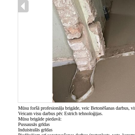
Mūsu foršā profesionāļa brigāde, veic Betonēšanas darbus, vis
Veicam visu darbus pēc Estrich tehnoloģijas.
Mūsu brigāde piedavā:
Pussausās grīdas
Induistralās grīdas