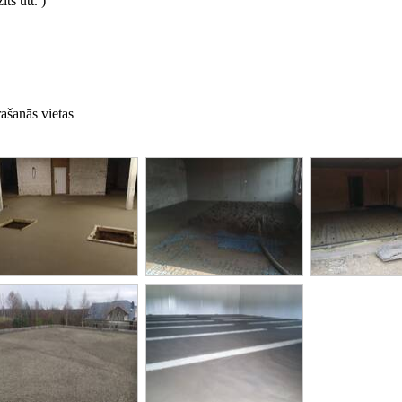
ts utt. )
ašanās vietas