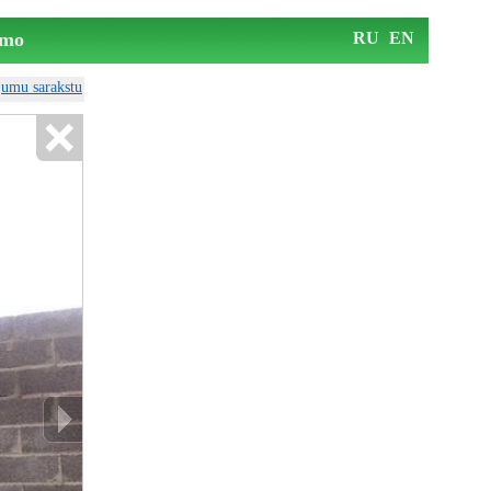
mo
RU
EN
ājumu sarakstu