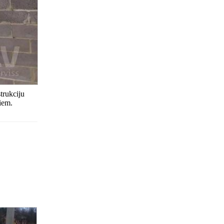
trukciju
iem.