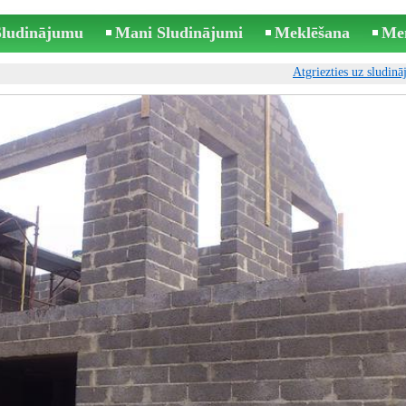
 Sludinājumu
Mani Sludinājumi
Meklēšana
Me
Atgriezties uz sludin