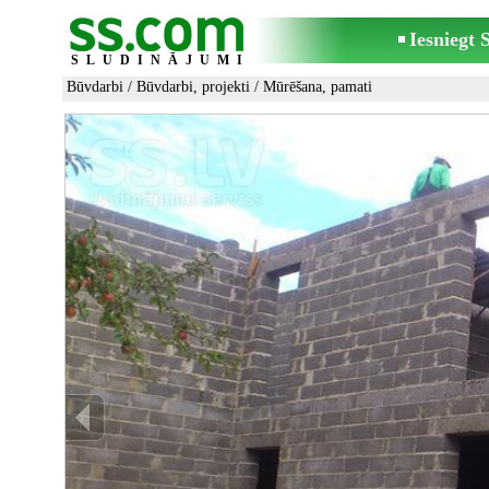
Iesniegt
SLUDINĀJUMI
Būvdarbi
/
Būvdarbi, projekti
/
Mūrēšana, pamati