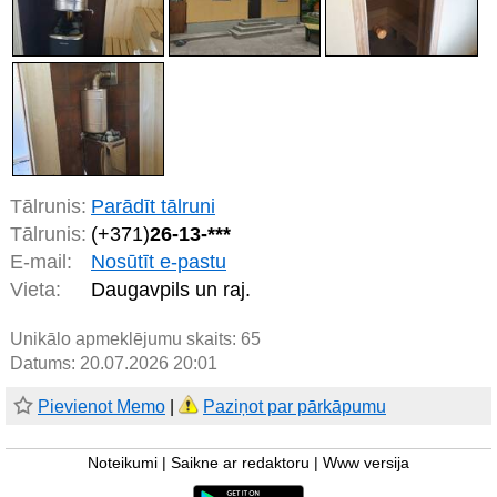
Tālrunis:
Parādīt tālruni
Tālrunis:
(+371)
26-13-***
E-mail:
Nosūtīt e-pastu
Vieta:
Daugavpils un raj.
Unikālo apmeklējumu skaits:
65
Datums: 20.07.2026 20:01
Pievienot Memo
|
Paziņot par pārkāpumu
Noteikumi
|
Saikne ar redaktoru
|
Www versija