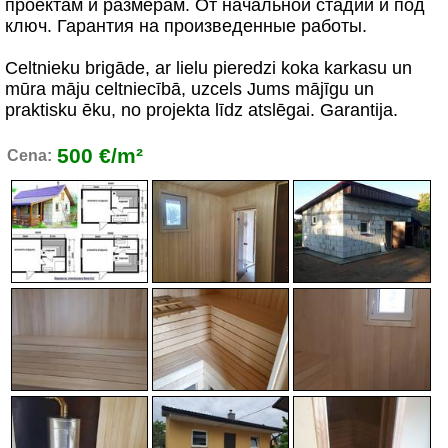
проектам и размерам. От начальной стадии и под
ключ. Гарантия на произведенные работы.
Celtnieku brigāde, ar lielu pieredzi koka karkasu un
mūra māju celtniecībā, uzcels Jums mājīgu un
praktisku ēku, no projekta līdz atslēgai. Garantija.
500 €/m²
Cena: